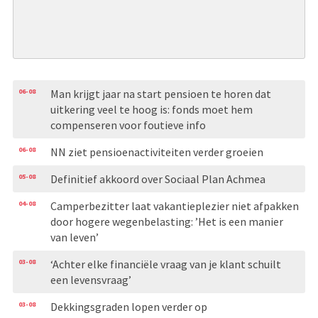
06-08
Man krijgt jaar na start pensioen te horen dat
uitkering veel te hoog is: fonds moet hem
compenseren voor foutieve info
06-08
NN ziet pensioenactiviteiten verder groeien
05-08
Definitief akkoord over Sociaal Plan Achmea
04-08
Camperbezitter laat vakantieplezier niet afpakken
door hogere wegenbelasting: ’Het is een manier
van leven’
03-08
‘Achter elke financiële vraag van je klant schuilt
een levensvraag’
03-08
Dekkingsgraden lopen verder op