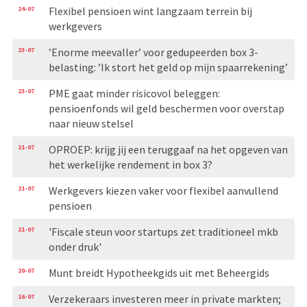
24-07
Flexibel pensioen wint langzaam terrein bij
werkgevers
23-07
’Enorme meevaller’ voor gedupeerden box 3-
belasting: ’Ik stort het geld op mijn spaarrekening’
23-07
PME gaat minder risicovol beleggen:
pensioenfonds wil geld beschermen voor overstap
naar nieuw stelsel
21-07
OPROEP: krijg jij een teruggaaf na het opgeven van
het werkelijke rendement in box 3?
21-07
Werkgevers kiezen vaker voor flexibel aanvullend
pensioen
21-07
'Fiscale steun voor startups zet traditioneel mkb
onder druk'
20-07
Munt breidt Hypotheekgids uit met Beheergids
16-07
Verzekeraars investeren meer in private markten;