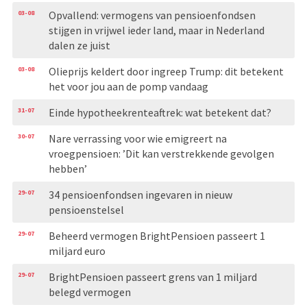
03-08
Opvallend: vermogens van pensioenfondsen
stijgen in vrijwel ieder land, maar in Nederland
dalen ze juist
03-08
Olieprijs keldert door ingreep Trump: dit betekent
het voor jou aan de pomp vandaag
31-07
Einde hypotheekrenteaftrek: wat betekent dat?
30-07
Nare verrassing voor wie emigreert na
vroegpensioen: ’Dit kan verstrekkende gevolgen
hebben’
29-07
34 pensioenfondsen ingevaren in nieuw
pensioenstelsel
29-07
Beheerd vermogen BrightPensioen passeert 1
miljard euro
29-07
BrightPensioen passeert grens van 1 miljard
belegd vermogen