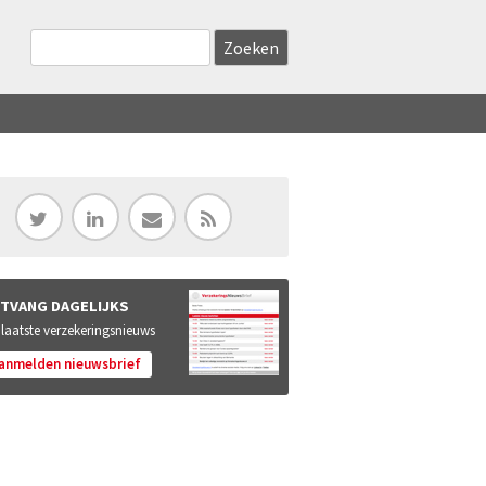
Zoekveld
Search this site
TVANG DAGELIJKS
 laatste verzekeringsnieuws
anmelden nieuwsbrief