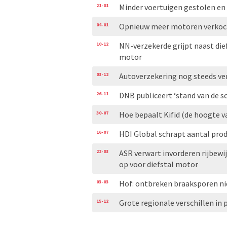
21-01
Minder voertuigen gestolen en
04-01
Opnieuw meer motoren verkoc
10-12
NN-verzekerde grijpt naast di
motor
03-12
Autoverzekering nog steeds ve
26-11
DNB publiceert ‘stand van de 
30-07
Hoe bepaalt Kifid (de hoogte 
16-07
HDI Global schrapt aantal pr
22-03
ASR verwart invorderen rijbew
op voor diefstal motor
03-03
Hof: ontbreken braaksporen nie
15-12
Grote regionale verschillen i