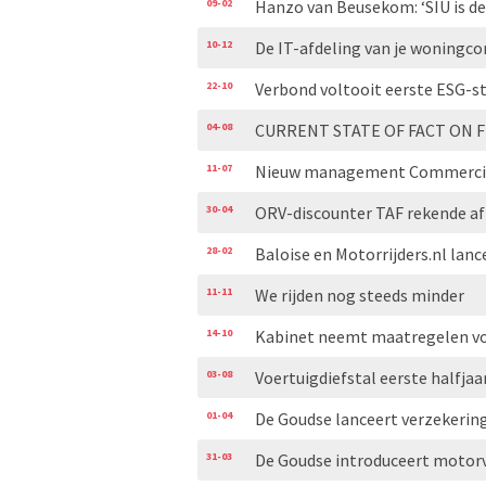
09-02
Hanzo van Beusekom: ‘SIU is d
10-12
De IT-afdeling van je woningco
22-10
Verbond voltooit eerste ESG-s
04-08
CURRENT STATE OF FACT ON F
11-07
Nieuw management Commercial
30-04
ORV-discounter TAF rekende a
28-02
Baloise en Motorrijders.nl lan
11-11
We rijden nog steeds minder
14-10
Kabinet neemt maatregelen v
03-08
Voertuigdiefstal eerste halfja
01-04
De Goudse lanceert verzekering
31-03
De Goudse introduceert motorv