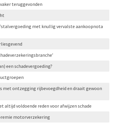
 vaker teruggevonden
ht
efstalvergoeding met knullig vervalste aankoopnota
rliesgevend
schadeverzekeringsbranche’
van) een schadevergoeding?
oductgroepen
ijs met ontzegging rijbevoegdheid en draait gewoon
t altijd voldoende reden voor afwijzen schade
n premie motorverzekering