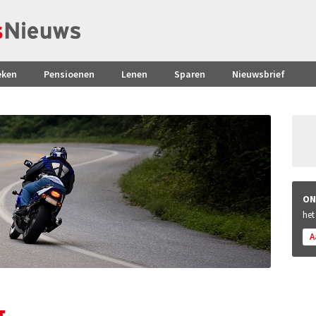
eken
Pensioenen
Lenen
Sparen
Nieuwsbrief
ON
het
A
g