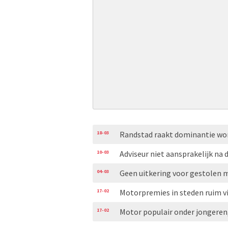
18-03
Randstad raakt dominantie wo
10-03
Adviseur niet aansprakelijk na 
04-03
Geen uitkering voor gestolen 
17-02
Motorpremies in steden ruim vi
17-02
Motor populair onder jongeren