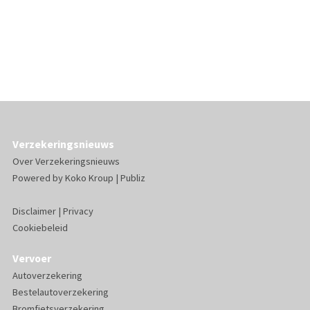
Verzekeringsnieuws
Over Verzekeringsnieuws
Powered by
Koko Kroup
|
Publiz
Disclaimer
|
Privacy
Cookiebeleid
Vervoer
Autoverzekering
Bestelautoverzekering
Bromfietsverzekering