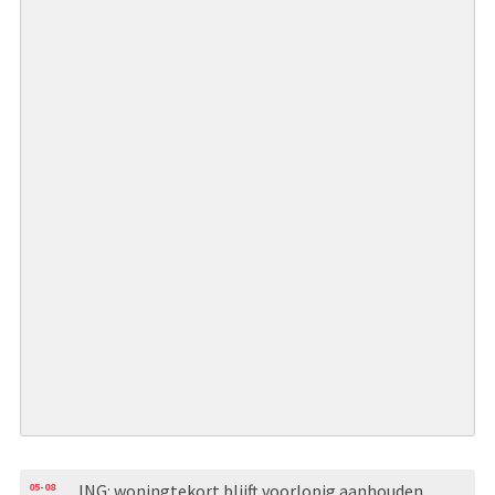
05-08
ING: woningtekort blijft voorlopig aanhouden