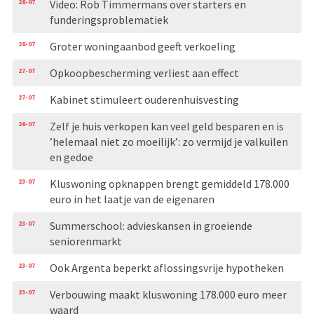
28-07
Video: Rob Timmermans over starters en
funderingsproblematiek
28-07
Groter woningaanbod geeft verkoeling
27-07
Opkoopbescherming verliest aan effect
27-07
Kabinet stimuleert ouderenhuisvesting
26-07
Zelf je huis verkopen kan veel geld besparen en is
’helemaal niet zo moeilijk’: zo vermijd je valkuilen
en gedoe
23-07
Kluswoning opknappen brengt gemiddeld 178.000
euro in het laatje van de eigenaren
23-07
Summerschool: advieskansen in groeiende
seniorenmarkt
23-07
Ook Argenta beperkt aflossingsvrije hypotheken
23-07
Verbouwing maakt kluswoning 178.000 euro meer
waard