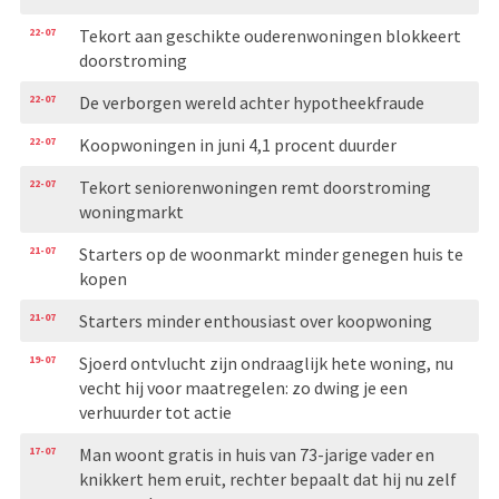
22-07
Tekort aan geschikte ouderenwoningen blokkeert
doorstroming
22-07
De verborgen wereld achter hypotheekfraude
22-07
Koopwoningen in juni 4,1 procent duurder
22-07
Tekort seniorenwoningen remt doorstroming
woningmarkt
21-07
Starters op de woonmarkt minder genegen huis te
kopen
21-07
Starters minder enthousiast over koopwoning
19-07
Sjoerd ontvlucht zijn ondraaglijk hete woning, nu
vecht hij voor maatregelen: zo dwing je een
verhuurder tot actie
17-07
Man woont gratis in huis van 73-jarige vader en
knikkert hem eruit, rechter bepaalt dat hij nu zelf