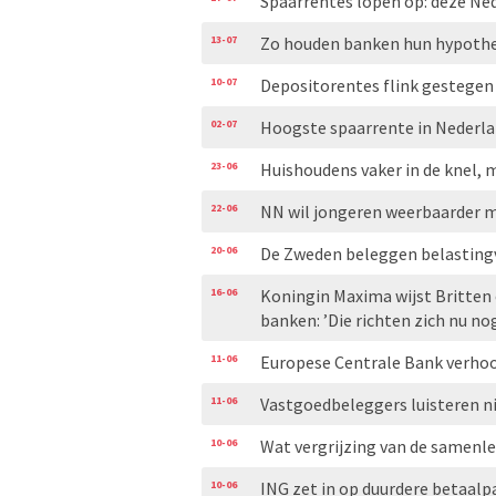
Spaarrentes lopen op: deze Ne
13-07
Zo houden banken hun hypothe
10-07
Depositorentes flink gestegen
02-07
Hoogste spaarrente in Nederla
23-06
Huishoudens vaker in de knel
22-06
NN wil jongeren weerbaarder m
20-06
De Zweden beleggen belastingvr
16-06
Koningin Maxima wijst Britten
banken: ’Die richten zich nu no
11-06
Europese Centrale Bank verhoogt
11-06
Vastgoedbeleggers luisteren ni
10-06
Wat vergrijzing van de samenl
10-06
ING zet in op duurdere betaal