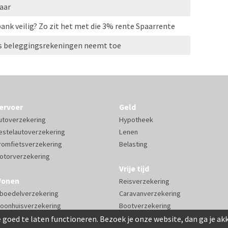
aar
bank veilig? Zo zit het met die 3% rente Spaarrente
rs beleggingsrekeningen neemt toe
ervoer
Geld
utoverzekering
Hypotheek
estelautoverzekering
Lenen
romfietsverzekering
Belasting
otorverzekering
Vrije tijd
onen
Reisverzekering
nboedelverzekering
Caravanverzekering
oonhuisverzekering
Bootverzekering
 goed te laten functioneren. Bezoek je onze website, dan ga je a