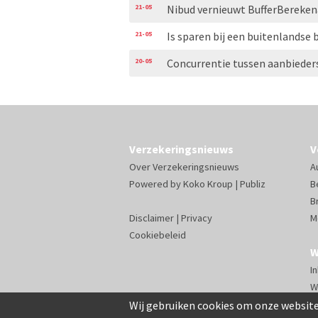
21-05
Nibud vernieuwt BufferBereken
21-05
Is sparen bij een buitenlandse 
20-05
Concurrentie tussen aanbiede
Verzekeringsnieuws
V
Over Verzekeringsnieuws
A
Powered by
Koko Kroup
|
Publiz
B
B
Disclaimer
|
Privacy
M
Cookiebeleid
W
I
W
Wij gebruiken cookies om onze website