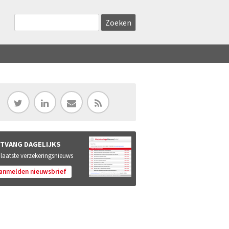
Zoekveld
Search this site
TVANG DAGELIJKS
 laatste verzekeringsnieuws
anmelden nieuwsbrief