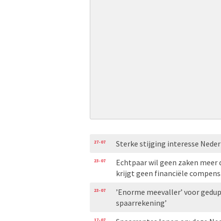
27-07
Sterke stijging interesse Nede
23-07
Echtpaar wil geen zaken meer 
krijgt geen financiële compens
23-07
’Enorme meevaller’ voor gedupe
spaarrekening’
17-07