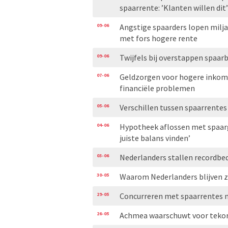
spaarrente: ’Klanten willen dit’
09-06
Angstige spaarders lopen miljar
met fors hogere rente
09-06
Twijfels bij overstappen spaarb
07-06
Geldzorgen voor hogere inkome
financiële problemen
05-06
Verschillen tussen spaarrentes
04-06
Hypotheek aflossen met spaarg
juiste balans vinden’
03-06
Nederlanders stallen recordbed
30-05
Waarom Nederlanders blijven zi
29-05
Concurreren met spaarrentes n
26-05
Achmea waarschuwt voor teko