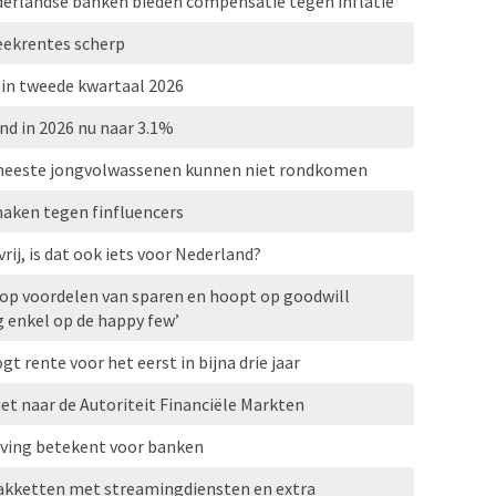
derlandse banken bieden compensatie tegen inflatie
ekrentes scherp
 in tweede kwartaal 2026
nd in 2026 nu naar 3.1%
, meeste jongvolwassenen kunnen niet rondkomen
aken tegen finfluencers
ij, is dat ook iets voor Nederland?
 op voordelen van sparen en hoopt op goodwill
g enkel op de happy few’
 rente voor het eerst in bijna drie jaar
et naar de Autoriteit Financiële Markten
eving betekent voor banken
pakketten met streamingdiensten en extra