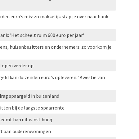
den euro’s mis: zo makkelijk stap je over naar bank
ank: 'Het scheelt ruim 600 euro per jaar'
ns, huizenbezitters en ondernemers: zo voorkom je
 lopen verder op
eld kan duizenden euro's opleveren: ’Kwestie van
rag spaargeld in buitenland
tten bij de laagste spaarrente
eemt hap uit winst bunq
rt aan ouderenwoningen