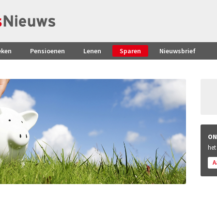
eken
Pensioenen
Lenen
Sparen
Nieuwsbrief
ON
het
A