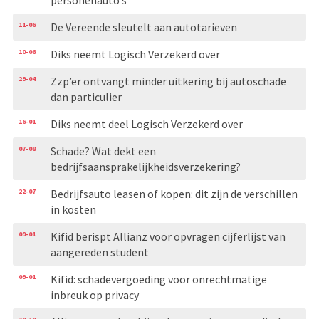
personenauto’s
11-06
De Vereende sleutelt aan autotarieven
10-06
Diks neemt Logisch Verzekerd over
29-04
Zzp’er ontvangt minder uitkering bij autoschade
dan particulier
16-01
Diks neemt deel Logisch Verzekerd over
07-08
Schade? Wat dekt een
bedrijfsaansprakelijkheidsverzekering?
22-07
Bedrijfsauto leasen of kopen: dit zijn de verschillen
in kosten
09-01
Kifid berispt Allianz voor opvragen cijferlijst van
aangereden student
09-01
Kifid: schadevergoeding voor onrechtmatige
inbreuk op privacy