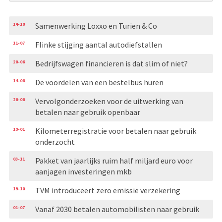
14-10
Samenwerking Loxxo en Turien & Co
11-07
Flinke stijging aantal autodiefstallen
20-06
Bedrijfswagen financieren is dat slim of niet?
14-08
De voordelen van een bestelbus huren
26-06
Vervolgonderzoeken voor de uitwerking van
betalen naar gebruik openbaar
19-01
Kilometerregistratie voor betalen naar gebruik
onderzocht
03-11
Pakket van jaarlijks ruim half miljard euro voor
aanjagen investeringen mkb
19-10
TVM introduceert zero emissie verzekering
01-07
Vanaf 2030 betalen automobilisten naar gebruik