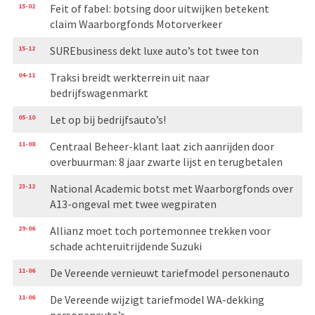
15-02
Feit of fabel: botsing door uitwijken betekent
claim Waarborgfonds Motorverkeer
15-12
SUREbusiness dekt luxe auto’s tot twee ton
04-11
Traksi breidt werkterrein uit naar
bedrijfswagenmarkt
05-10
Let op bij bedrijfsauto’s!
11-08
Centraal Beheer-klant laat zich aanrijden door
overbuurman: 8 jaar zwarte lijst en terugbetalen
23-12
National Academic botst met Waarborgfonds over
A13-ongeval met twee wegpiraten
29-06
Allianz moet toch portemonnee trekken voor
schade achteruitrijdende Suzuki
11-06
De Vereende vernieuwt tariefmodel personenauto
11-06
De Vereende wijzigt tariefmodel WA-dekking