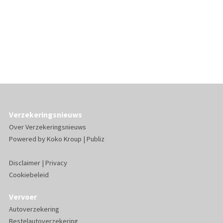
Verzekeringsnieuws
Over Verzekeringsnieuws
Powered by
Koko Kroup
|
Publiz
Disclaimer
|
Privacy
Cookiebeleid
Vervoer
Autoverzekering
Bestelautoverzekering