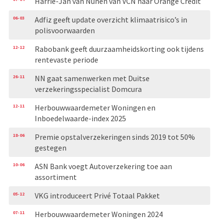
Harrie-Jan van Nunen van VCN naar Orange Credit
06-03
Adfiz geeft update overzicht klimaatrisico’s in
polisvoorwaarden
12-12
Rabobank geeft duurzaamheidskorting ook tijdens
rentevaste periode
26-11
NN gaat samenwerken met Duitse
verzekeringsspecialist Domcura
12-11
Herbouwwaardemeter Woningen en
Inboedelwaarde-index 2025
18-06
Premie opstalverzekeringen sinds 2019 tot 50%
gestegen
10-06
ASN Bank voegt Autoverzekering toe aan
assortiment
05-12
VKG introduceert Privé Totaal Pakket
07-11
Herbouwwaardemeter Woningen 2024