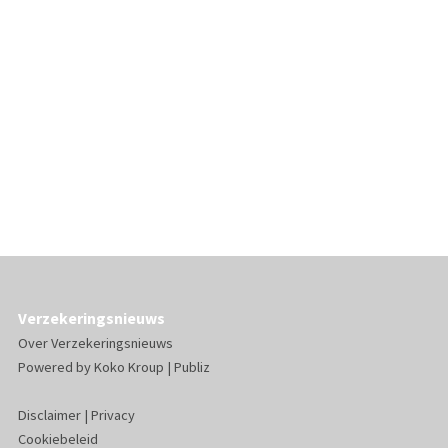
Verzekeringsnieuws
Over Verzekeringsnieuws
Powered by
Koko Kroup
|
Publiz
Disclaimer
|
Privacy
Cookiebeleid