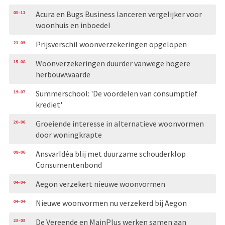
03-11
Acura en Bugs Business lanceren vergelijker voor
woonhuis en inboedel
21-09
Prijsverschil woonverzekeringen opgelopen
15-08
Woonverzekeringen duurder vanwege hogere
herbouwwaarde
19-07
Summerschool: 'De voordelen van consumptief
krediet'
20-06
Groeiende interesse in alternatieve woonvormen
door woningkrapte
08-06
AnsvarIdéa blij met duurzame schouderklop
Consumentenbond
04-04
Aegon verzekert nieuwe woonvormen
04-04
Nieuwe woonvormen nu verzekerd bij Aegon
23-03
De Vereende en MainPlus werken samen aan