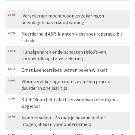
16-03
'Verzekeraar mocht woonverzekeringen
beëindigen na verkoop woning'
27-02
Meerderheid ASR-klanten kiest voor reparatie bij
schade
11-11
Huiseigenaren onderschatten risico’s van
verouderde opstalverzekering
03-10
Ernst Loendersloot: wonen boven winkels
12-09
Woonverzekeringen ruim zeventien procent
duurder in drie jaar tijd
10-09
Kifid: ‘Ruim helft klachten woonverzekeringen
opgelost’
14-07
Summerschool: Zo raak je bekend met de
mogelijkheden voor ondernemers
07-04