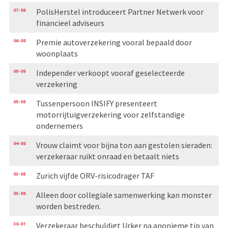
07-08
PolisHerstel introduceert Partner Netwerk voor
financieel adviseurs
06-08
Premie autoverzekering vooral bepaald door
woonplaats
05-08
Independer verkoopt vooraf geselecteerde
verzekering
05-08
Tussenpersoon INSIFY presenteert
motorrijtuigverzekering voor zelfstandige
ondernemers
04-08
Vrouw claimt voor bijna ton aan gestolen sieraden:
verzekeraar ruikt onraad en betaalt niets
03-08
Zurich vijfde ORV-risicodrager TAF
03-08
Alleen door collegiale samenwerking kan monster
worden bestreden.
30-07
Verzekeraar beschuldigt Urker na anonieme tip van