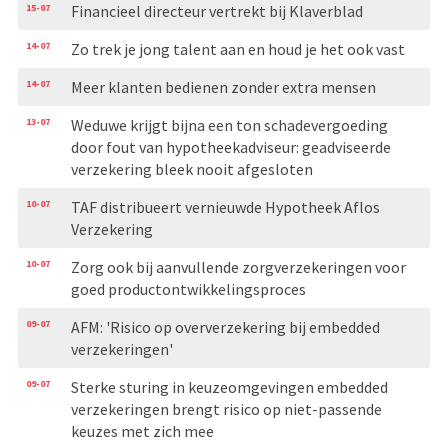
15-07
Financieel directeur vertrekt bij Klaverblad
14-07
Zo trek je jong talent aan en houd je het ook vast
14-07
Meer klanten bedienen zonder extra mensen
13-07
Weduwe krijgt bijna een ton schadevergoeding
door fout van hypotheekadviseur: geadviseerde
verzekering bleek nooit afgesloten
10-07
TAF distribueert vernieuwde Hypotheek Aflos
Verzekering
10-07
Zorg ook bij aanvullende zorgverzekeringen voor
goed productontwikkelingsproces
09-07
AFM: 'Risico op oververzekering bij embedded
verzekeringen'
09-07
Sterke sturing in keuzeomgevingen embedded
verzekeringen brengt risico op niet-passende
keuzes met zich mee