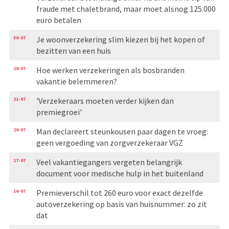
fraude met chaletbrand, maar moet alsnog 125.000
euro betalen
30-07
Je woonverzekering slim kiezen bij het kopen of
bezitten van een huis
28-07
Hoe werken verzekeringen als bosbranden
vakantie belemmeren?
21-07
'Verzekeraars moeten verder kijken dan
premiegroei'
20-07
Man declareert steunkousen paar dagen te vroeg:
geen vergoeding van zorgverzekeraar VGZ
17-07
Veel vakantiegangers vergeten belangrijk
document voor medische hulp in het buitenland
16-07
Premieverschil tot 260 euro voor exact dezelfde
autoverzekering op basis van huisnummer: zo zit
dat