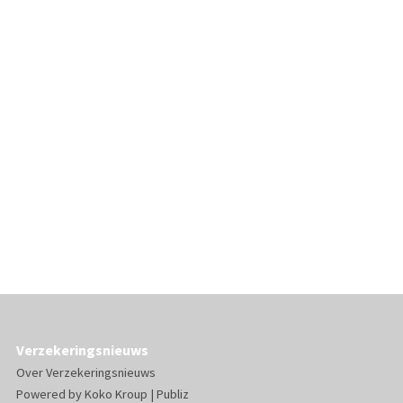
Verzekeringsnieuws
Over Verzekeringsnieuws
Powered by
Koko Kroup
|
Publiz