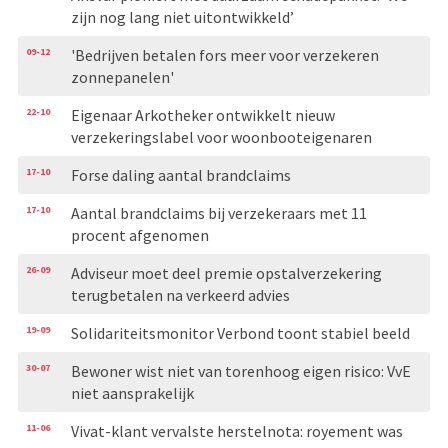
zijn nog lang niet uitontwikkeld’
09-12
'Bedrijven betalen fors meer voor verzekeren
zonnepanelen'
22-10
Eigenaar Arkotheker ontwikkelt nieuw
verzekeringslabel voor woonbooteigenaren
17-10
Forse daling aantal brandclaims
17-10
Aantal brandclaims bij verzekeraars met 11
procent afgenomen
26-09
Adviseur moet deel premie opstalverzekering
terugbetalen na verkeerd advies
19-09
Solidariteitsmonitor Verbond toont stabiel beeld
30-07
Bewoner wist niet van torenhoog eigen risico: VvE
niet aansprakelijk
11-06
Vivat-klant vervalste herstelnota: royement was