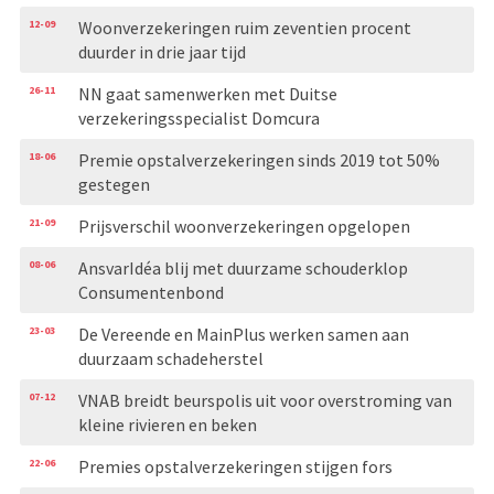
12-09
Woonverzekeringen ruim zeventien procent
duurder in drie jaar tijd
26-11
NN gaat samenwerken met Duitse
verzekeringsspecialist Domcura
18-06
Premie opstalverzekeringen sinds 2019 tot 50%
gestegen
21-09
Prijsverschil woonverzekeringen opgelopen
08-06
AnsvarIdéa blij met duurzame schouderklop
Consumentenbond
23-03
De Vereende en MainPlus werken samen aan
duurzaam schadeherstel
07-12
VNAB breidt beurspolis uit voor overstroming van
kleine rivieren en beken
22-06
Premies opstalverzekeringen stijgen fors