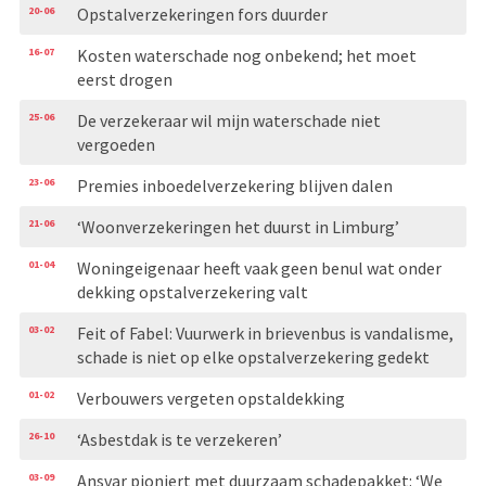
20-06
Opstalverzekeringen fors duurder
16-07
Kosten waterschade nog onbekend; het moet
eerst drogen
25-06
De verzekeraar wil mijn waterschade niet
vergoeden
23-06
Premies inboedelverzekering blijven dalen
21-06
‘Woonverzekeringen het duurst in Limburg’
01-04
Woningeigenaar heeft vaak geen benul wat onder
dekking opstalverzekering valt
03-02
Feit of Fabel: Vuurwerk in brievenbus is vandalisme,
schade is niet op elke opstalverzekering gedekt
01-02
Verbouwers vergeten opstaldekking
26-10
‘Asbestdak is te verzekeren’
03-09
Ansvar pioniert met duurzaam schadepakket: ‘We