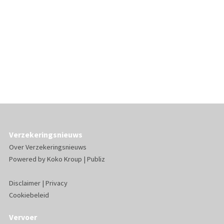
Verzekeringsnieuws
Over Verzekeringsnieuws
Powered by
Koko Kroup
|
Publiz
Disclaimer
|
Privacy
Cookiebeleid
Vervoer