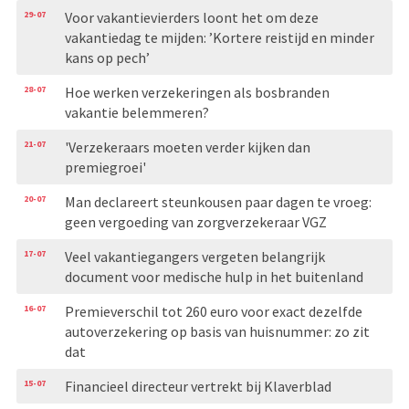
29-07
Voor vakantievierders loont het om deze
vakantiedag te mijden: ’Kortere reistijd en minder
kans op pech’
28-07
Hoe werken verzekeringen als bosbranden
vakantie belemmeren?
21-07
'Verzekeraars moeten verder kijken dan
premiegroei'
20-07
Man declareert steunkousen paar dagen te vroeg:
geen vergoeding van zorgverzekeraar VGZ
17-07
Veel vakantiegangers vergeten belangrijk
document voor medische hulp in het buitenland
16-07
Premieverschil tot 260 euro voor exact dezelfde
autoverzekering op basis van huisnummer: zo zit
dat
15-07
Financieel directeur vertrekt bij Klaverblad