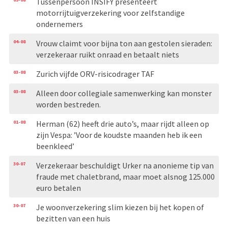
Tussenpersoon INSIFY presenteert
motorrijtuigverzekering voor zelfstandige
ondernemers
04-08
Vrouw claimt voor bijna ton aan gestolen sieraden:
verzekeraar ruikt onraad en betaalt niets
03-08
Zurich vijfde ORV-risicodrager TAF
03-08
Alleen door collegiale samenwerking kan monster
worden bestreden.
01-08
Herman (62) heeft drie auto’s, maar rijdt alleen op
zijn Vespa: ’Voor de koudste maanden heb ik een
beenkleed’
30-07
Verzekeraar beschuldigt Urker na anonieme tip van
fraude met chaletbrand, maar moet alsnog 125.000
euro betalen
30-07
Je woonverzekering slim kiezen bij het kopen of
bezitten van een huis