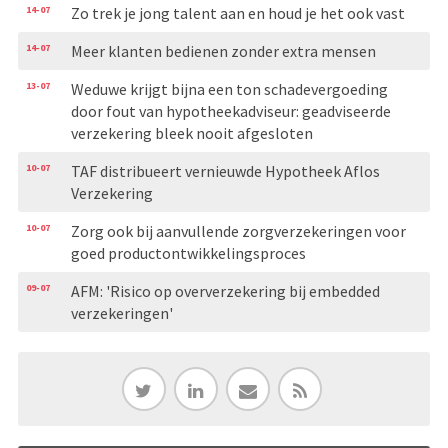
14-07
Zo trek je jong talent aan en houd je het ook vast
14-07
Meer klanten bedienen zonder extra mensen
13-07
Weduwe krijgt bijna een ton schadevergoeding
door fout van hypotheekadviseur: geadviseerde
verzekering bleek nooit afgesloten
10-07
TAF distribueert vernieuwde Hypotheek Aflos
Verzekering
10-07
Zorg ook bij aanvullende zorgverzekeringen voor
goed productontwikkelingsproces
09-07
AFM: 'Risico op oververzekering bij embedded
verzekeringen'