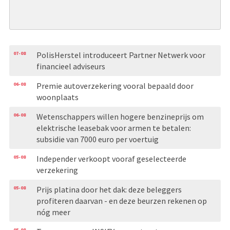
07-08
PolisHerstel introduceert Partner Netwerk voor
financieel adviseurs
06-08
Premie autoverzekering vooral bepaald door
woonplaats
06-08
Wetenschappers willen hogere benzineprijs om
elektrische leasebak voor armen te betalen:
subsidie van 7000 euro per voertuig
05-08
Independer verkoopt vooraf geselecteerde
verzekering
05-08
Prijs platina door het dak: deze beleggers
profiteren daarvan - en deze beurzen rekenen op
nóg meer
05-08