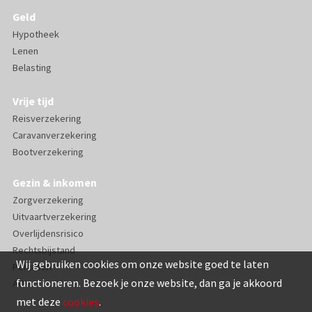
Geld
Hypotheek
Lenen
Belasting
Vrije tijd
Reisverzekering
Caravanverzekering
Bootverzekering
Gezin & inkomen
Zorgverzekering
Uitvaartverzekering
Overlijdensrisico
Rechtsbijstand
Wij gebruiken cookies om onze website goed te laten
Pensioen
functioneren. Bezoek je onze website, dan ga je akkoord
AOV
met deze
cookies
.