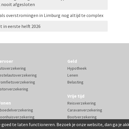
k nooit afgesloten
als overstromingen in Limburg nog altijd te complex
t in eerste helft 2026
ervoer
Geld
utoverzekering
Hypotheek
estelautoverzekering
Lenen
romfietsverzekering
Belasting
otorverzekering
Vrije tijd
onen
Reisverzekering
nboedelverzekering
Caravanverzekering
oonhuisverzekering
Bootverzekering
 goed te laten functioneren. Bezoek je onze website, dan ga je a