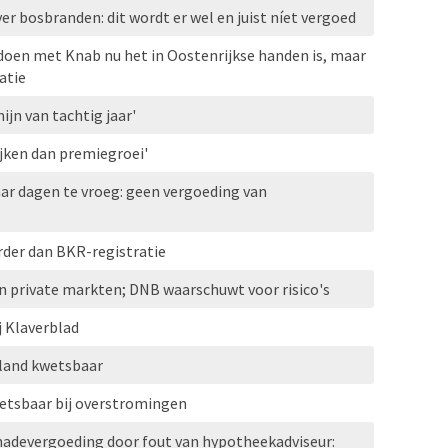
r bosbranden: dit wordt er wel en juist níet vergoed
doen met Knab nu het in Oostenrijkse handen is, maar
atie
ijn van tachtig jaar'
jken dan premiegroei'
ar dagen te vroeg: geen vergoeding van
der dan BKR-registratie
n private markten; DNB waarschuwt voor risico's
j Klaverblad
erland kwetsbaar
etsbaar bij overstromingen
chadevergoeding door fout van hypotheekadviseur: