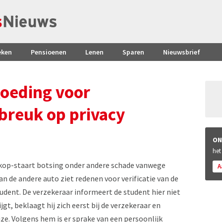
eken
Pensioenen
Lenen
Sparen
Nieuwsbrief
goeding voor
breuk op privacy
ON
het
 kop-staart botsing onder andere schade vanwege
A
an de andere auto ziet redenen voor verificatie van de
 student. De verzekeraar informeert de student hier niet
jgt, beklaagt hij zich eerst bij de verzekeraar en
jze. Volgens hem is er sprake van een persoonlijk