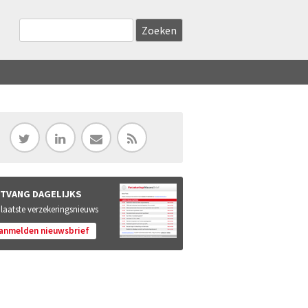
Zoekveld
Search this site
TVANG DAGELIJKS
 laatste verzekeringsnieuws
anmelden nieuwsbrief