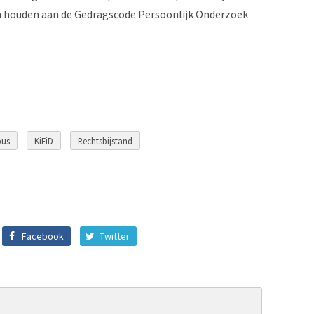
h houden aan de Gedragscode Persoonlijk Onderzoek
bus
KiFiD
Rechtsbijstand
Facebook
Twitter