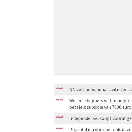
06-08
NN ziet pensioenactiviteiten v
06-08
Wetenschappers willen hogere 
betalen: subsidie van 7000 euro
05-08
Independer verkoopt vooraf ge
05-08
Prijs platina door het dak: dez