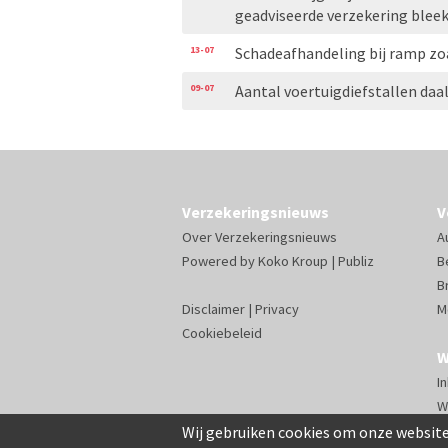
geadviseerde verzekering blee
13-07
Schadeafhandeling bij ramp zo
09-07
Aantal voertuigdiefstallen daal
Verzekeringsnieuws
V
Over Verzekeringsnieuws
A
Powered by
Koko Kroup
|
Publiz
B
B
Disclaimer
|
Privacy
M
Cookiebeleid
W
I
W
Wij gebruiken cookies om onze website