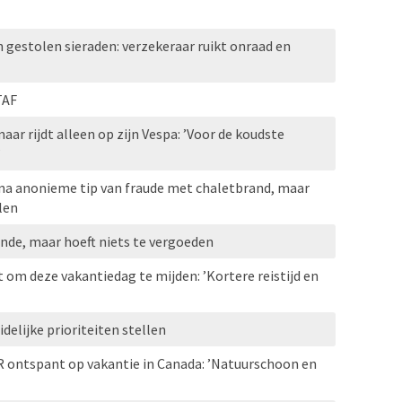
n gestolen sieraden: verzekeraar ruikt onraad en
TAF
aar rijdt alleen op zijn Vespa: ’Voor de koudste
’
 na anonieme tip van fraude met chaletbrand, maar
len
nde, maar hoeft niets te vergoeden
 om deze vakantiedag te mijden: ’Kortere reistijd en
elijke prioriteiten stellen
R ontspant op vakantie in Canada: ’Natuurschoon en