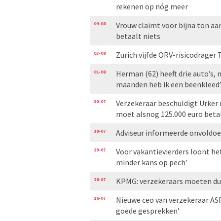
rekenen op nóg meer
04-08
Vrouw claimt voor bijna ton aa
betaalt niets
03-08
Zurich vijfde ORV-risicodrager 
01-08
Herman (62) heeft drie auto’s, m
maanden heb ik een beenkleed
30-07
Verzekeraar beschuldigt Urker
moet alsnog 125.000 euro beta
30-07
Adviseur informeerde onvoldoe
29-07
Voor vakantievierders loont het
minder kans op pech’
28-07
KPMG: verzekeraars moeten duid
26-07
Nieuwe ceo van verzekeraar AS
goede gesprekken’