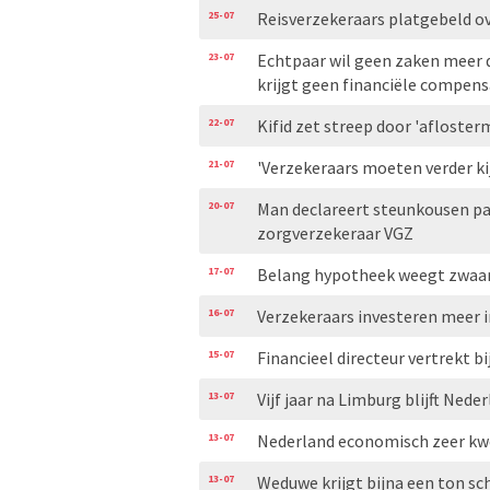
25-07
Reisverzekeraars platgebeld ove
23-07
Echtpaar wil geen zaken meer 
krijgt geen financiële compens
22-07
Kifid zet streep door 'aflosterm
21-07
'Verzekeraars moeten verder ki
20-07
Man declareert steunkousen pa
zorgverzekeraar VGZ
17-07
Belang hypotheek weegt zwaar
16-07
Verzekeraars investeren meer i
15-07
Financieel directeur vertrekt bi
13-07
Vijf jaar na Limburg blijft Ned
13-07
Nederland economisch zeer kw
13-07
Weduwe krijgt bijna een ton s