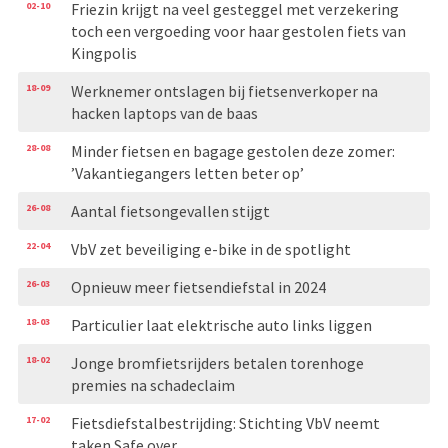
02-10
Friezin krijgt na veel gesteggel met verzekering
toch een vergoeding voor haar gestolen fiets van
Kingpolis
18-09
Werknemer ontslagen bij fietsenverkoper na
hacken laptops van de baas
28-08
Minder fietsen en bagage gestolen deze zomer:
’Vakantiegangers letten beter op’
26-08
Aantal fietsongevallen stijgt
22-04
VbV zet beveiliging e-bike in de spotlight
26-03
Opnieuw meer fietsendiefstal in 2024
18-03
Particulier laat elektrische auto links liggen
18-02
Jonge bromfietsrijders betalen torenhoge
premies na schadeclaim
17-02
Fietsdiefstalbestrijding: Stichting VbV neemt
taken Safe over