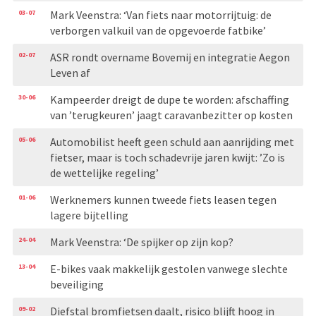
03-07
Mark Veenstra: ‘Van fiets naar motorrijtuig: de
verborgen valkuil van de opgevoerde fatbike’
02-07
ASR rondt overname Bovemij en integratie Aegon
Leven af
30-06
Kampeerder dreigt de dupe te worden: afschaffing
van ’terugkeuren’ jaagt caravanbezitter op kosten
05-06
Automobilist heeft geen schuld aan aanrijding met
fietser, maar is toch schadevrije jaren kwijt: ’Zo is
de wettelijke regeling’
01-06
Werknemers kunnen tweede fiets leasen tegen
lagere bijtelling
24-04
Mark Veenstra: ‘De spijker op zijn kop?
13-04
E-bikes vaak makkelijk gestolen vanwege slechte
beveiliging
09-02
Diefstal bromfietsen daalt, risico blijft hoog in