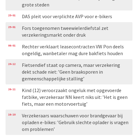
grote steden
29-01
DAS pleit voor verplichte AVP voor e-bikers
29-01
Fors toegenomen tweewielerdiefstal zet
verzekeringsmarkt onder druk
06-01
Rechter verklaart leasecontracten VW Pon deels
ongeldig, wanbetaler mag dure bakfiets houden
24-12
Fietsendief staat op camera, maar verzekering
dekt schade niet: ’Geen braaksporen in
gemeenschappelijke stalling’
26-11
Kind (12) veroorzaakt ongeluk met opgevoerde
fatbike, verzekeraar NN keert niks uit: ’Het is geen
fiets, maar een motorvoertuig’
16-10
Verzekeraars waarschuwen voor brandgevaar bij
opladen e-bikes: ’Gebruik slechte oplader is vragen
om problemen’