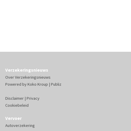
Verzekeringsnieuws
Over Verzekeringsnieuws
Powered by
Koko Kroup
|
Publiz
Disclaimer
|
Privacy
Cookiebeleid
Vervoer
Autoverzekering