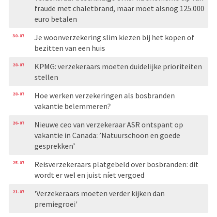
fraude met chaletbrand, maar moet alsnog 125.000
euro betalen
30-07
Je woonverzekering slim kiezen bij het kopen of
bezitten van een huis
28-07
KPMG: verzekeraars moeten duidelijke prioriteiten
stellen
28-07
Hoe werken verzekeringen als bosbranden
vakantie belemmeren?
26-07
Nieuwe ceo van verzekeraar ASR ontspant op
vakantie in Canada: ’Natuurschoon en goede
gesprekken’
25-07
Reisverzekeraars platgebeld over bosbranden: dit
wordt er wel en juist níet vergoed
21-07
'Verzekeraars moeten verder kijken dan
premiegroei'