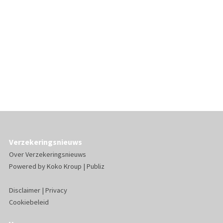
Verzekeringsnieuws
Over Verzekeringsnieuws
Powered by
Koko Kroup
|
Publiz
Disclaimer
|
Privacy
Cookiebeleid