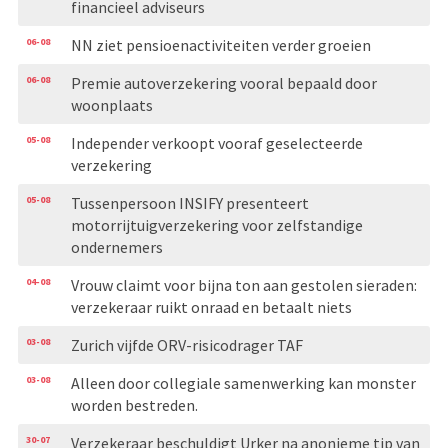
financieel adviseurs
06-08
NN ziet pensioenactiviteiten verder groeien
06-08
Premie autoverzekering vooral bepaald door
woonplaats
05-08
Independer verkoopt vooraf geselecteerde
verzekering
05-08
Tussenpersoon INSIFY presenteert
motorrijtuigverzekering voor zelfstandige
ondernemers
04-08
Vrouw claimt voor bijna ton aan gestolen sieraden:
verzekeraar ruikt onraad en betaalt niets
03-08
Zurich vijfde ORV-risicodrager TAF
03-08
Alleen door collegiale samenwerking kan monster
worden bestreden.
30-07
Verzekeraar beschuldigt Urker na anonieme tip van