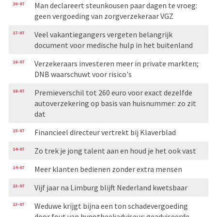
20-07
Man declareert steunkousen paar dagen te vroeg:
geen vergoeding van zorgverzekeraar VGZ
17-07
Veel vakantiegangers vergeten belangrijk
document voor medische hulp in het buitenland
16-07
Verzekeraars investeren meer in private markten;
DNB waarschuwt voor risico's
16-07
Premieverschil tot 260 euro voor exact dezelfde
autoverzekering op basis van huisnummer: zo zit
dat
15-07
Financieel directeur vertrekt bij Klaverblad
14-07
Zo trek je jong talent aan en houd je het ook vast
14-07
Meer klanten bedienen zonder extra mensen
13-07
Vijf jaar na Limburg blijft Nederland kwetsbaar
13-07
Weduwe krijgt bijna een ton schadevergoeding
door fout van hypotheekadviseur: geadviseerde