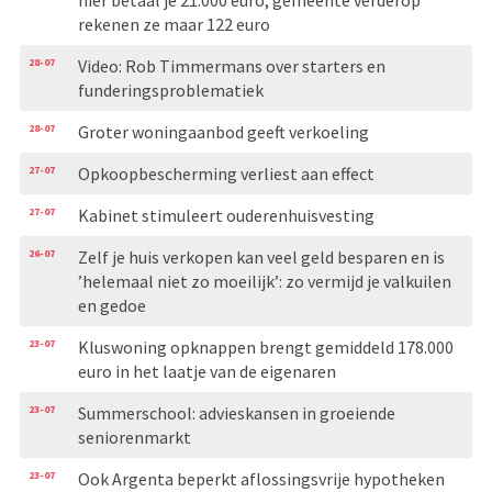
rekenen ze maar 122 euro
28-07
Video: Rob Timmermans over starters en
funderingsproblematiek
28-07
Groter woningaanbod geeft verkoeling
27-07
Opkoopbescherming verliest aan effect
27-07
Kabinet stimuleert ouderenhuisvesting
26-07
Zelf je huis verkopen kan veel geld besparen en is
’helemaal niet zo moeilijk’: zo vermijd je valkuilen
en gedoe
23-07
Kluswoning opknappen brengt gemiddeld 178.000
euro in het laatje van de eigenaren
23-07
Summerschool: advieskansen in groeiende
seniorenmarkt
23-07
Ook Argenta beperkt aflossingsvrije hypotheken