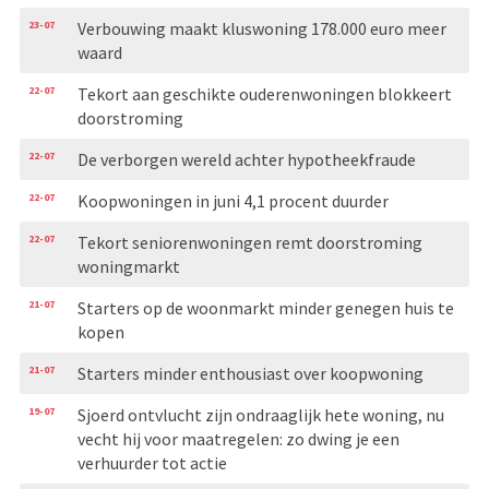
23-07
Verbouwing maakt kluswoning 178.000 euro meer
waard
22-07
Tekort aan geschikte ouderenwoningen blokkeert
doorstroming
22-07
De verborgen wereld achter hypotheekfraude
22-07
Koopwoningen in juni 4,1 procent duurder
22-07
Tekort seniorenwoningen remt doorstroming
woningmarkt
21-07
Starters op de woonmarkt minder genegen huis te
kopen
21-07
Starters minder enthousiast over koopwoning
19-07
Sjoerd ontvlucht zijn ondraaglijk hete woning, nu
vecht hij voor maatregelen: zo dwing je een
verhuurder tot actie