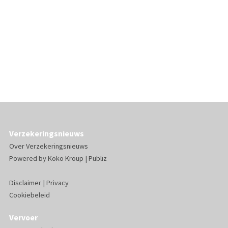
Verzekeringsnieuws
Over Verzekeringsnieuws
Powered by
Koko Kroup
|
Publiz
Disclaimer
|
Privacy
Cookiebeleid
Vervoer