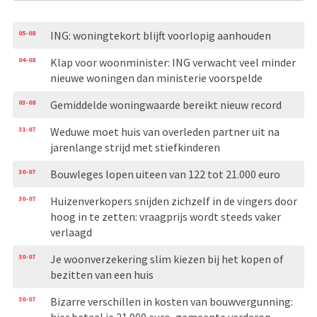
05-08
ING: woningtekort blijft voorlopig aanhouden
04-08
Klap voor woonminister: ING verwacht veel minder
nieuwe woningen dan ministerie voorspelde
03-08
Gemiddelde woningwaarde bereikt nieuw record
31-07
Weduwe moet huis van overleden partner uit na
jarenlange strijd met stiefkinderen
30-07
Bouwleges lopen uiteen van 122 tot 21.000 euro
30-07
Huizenverkopers snijden zichzelf in de vingers door
hoog in te zetten: vraagprijs wordt steeds vaker
verlaagd
30-07
Je woonverzekering slim kiezen bij het kopen of
bezitten van een huis
30-07
Bizarre verschillen in kosten van bouwvergunning:
hier betaal je 21.000 euro, gemeente verderop