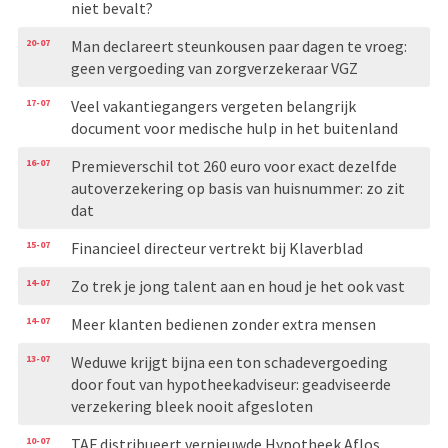
niet bevalt?
20-07
Man declareert steunkousen paar dagen te vroeg:
geen vergoeding van zorgverzekeraar VGZ
17-07
Veel vakantiegangers vergeten belangrijk
document voor medische hulp in het buitenland
16-07
Premieverschil tot 260 euro voor exact dezelfde
autoverzekering op basis van huisnummer: zo zit
dat
15-07
Financieel directeur vertrekt bij Klaverblad
14-07
Zo trek je jong talent aan en houd je het ook vast
14-07
Meer klanten bedienen zonder extra mensen
13-07
Weduwe krijgt bijna een ton schadevergoeding
door fout van hypotheekadviseur: geadviseerde
verzekering bleek nooit afgesloten
10-07
TAF distribueert vernieuwde Hypotheek Aflos