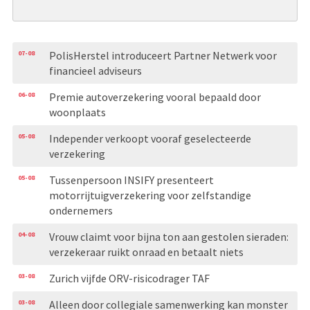
07-08
PolisHerstel introduceert Partner Netwerk voor
financieel adviseurs
06-08
Premie autoverzekering vooral bepaald door
woonplaats
05-08
Independer verkoopt vooraf geselecteerde
verzekering
05-08
Tussenpersoon INSIFY presenteert
motorrijtuigverzekering voor zelfstandige
ondernemers
04-08
Vrouw claimt voor bijna ton aan gestolen sieraden:
verzekeraar ruikt onraad en betaalt niets
03-08
Zurich vijfde ORV-risicodrager TAF
03-08
Alleen door collegiale samenwerking kan monster