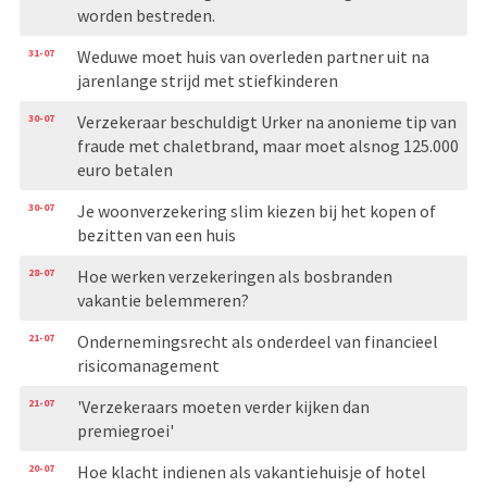
worden bestreden.
31-07
Weduwe moet huis van overleden partner uit na
jarenlange strijd met stiefkinderen
30-07
Verzekeraar beschuldigt Urker na anonieme tip van
fraude met chaletbrand, maar moet alsnog 125.000
euro betalen
30-07
Je woonverzekering slim kiezen bij het kopen of
bezitten van een huis
28-07
Hoe werken verzekeringen als bosbranden
vakantie belemmeren?
21-07
Ondernemingsrecht als onderdeel van financieel
risicomanagement
21-07
'Verzekeraars moeten verder kijken dan
premiegroei'
20-07
Hoe klacht indienen als vakantiehuisje of hotel