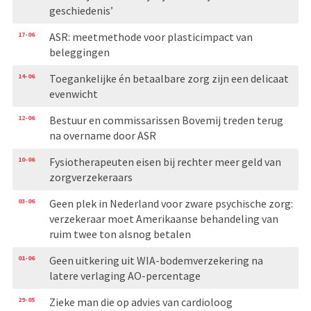
geschiedenis’
17-06
ASR: meetmethode voor plasticimpact van
beleggingen
14-06
Toegankelijke én betaalbare zorg zijn een delicaat
evenwicht
12-06
Bestuur en commissarissen Bovemij treden terug
na overname door ASR
10-06
Fysiotherapeuten eisen bij rechter meer geld van
zorgverzekeraars
03-06
Geen plek in Nederland voor zware psychische zorg:
verzekeraar moet Amerikaanse behandeling van
ruim twee ton alsnog betalen
01-06
Geen uitkering uit WIA-bodemverzekering na
latere verlaging AO-percentage
29-05
Zieke man die op advies van cardioloog