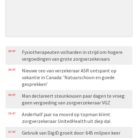
29-07
Fysiotherapeuten volharden in strijd om hogere
vergoedingen van grote zorgverzekeraars
26-07
Nieuwe ceo van verzekeraar ASR ontspant op
vakantie in Canada: ’Natuurschoon en goede
gesprekken’
20-07
Man declareert steunkousen paar dagen te vroeg:
geen vergoeding van zorgverzekeraar VGZ
19-07
Anderhalf jaar na moord op topman klimt
zorgverzekeraar UnitedHealth uit diep dal
17-07
Gebruik van DigiD groeit door: 645 miljoen keer