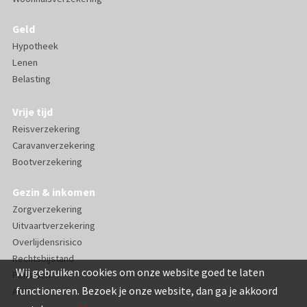
Geld
Hypotheek
Lenen
Belasting
Vrije tijd
Reisverzekering
Caravanverzekering
Bootverzekering
Gezin & inkomen
Zorgverzekering
Uitvaartverzekering
Overlijdensrisico
Rechtsbijstand
Wij gebruiken cookies om onze website goed te laten
Pensioen
functioneren. Bezoek je onze website, dan ga je akkoord
AOV