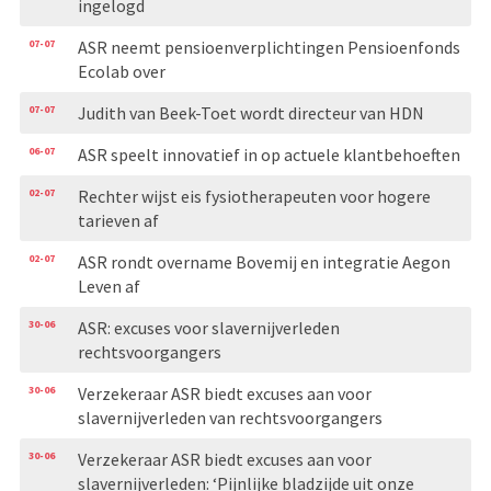
ingelogd
07-07
ASR neemt pensioenverplichtingen Pensioenfonds
Ecolab over
07-07
Judith van Beek-Toet wordt directeur van HDN
06-07
ASR speelt innovatief in op actuele klantbehoeften
02-07
Rechter wijst eis fysiotherapeuten voor hogere
tarieven af
02-07
ASR rondt overname Bovemij en integratie Aegon
Leven af
30-06
ASR: excuses voor slavernijverleden
rechtsvoorgangers
30-06
Verzekeraar ASR biedt excuses aan voor
slavernijverleden van rechtsvoorgangers
30-06
Verzekeraar ASR biedt excuses aan voor
slavernijverleden: ‘Pijnlijke bladzijde uit onze