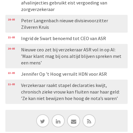
afvalinjecties gebruikt eist vergoeding van
zorgverzekeraar
28-05
Peter Langenbach nieuwe divisievoorzitter
Zilveren Kruis
21-05
Ingrid de Swart benoemd tot CEO van ASR
20-05
Nieuwe ceo zet bij verzekeraar ASR vol in op AI:
’Maar klant mag bij ons altijd blijven spreken met
een mens’
13-05
Jennifer Op ’t Hoog verruilt HDN voor ASR
11-05
Verzekeraar raakt stapel declaraties kwijt,
chronisch zieke vrouw kan fluiten naar haar geld:
’Ze kan niet bewijzen hoe hoog de nota’s waren’