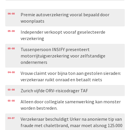
06-08
Premie autoverzekering vooral bepaald door
woonplaats
05-08
Independer verkoopt vooraf geselecteerde
verzekering
05-08
Tussenpersoon INSIFY presenteert
motorrijtuigverzekering voor zelfstandige
ondernemers
04-08
Vrouw claimt voor bijna ton aan gestolen sieraden:
verzekeraar ruikt onraad en betaalt niets
03-08
Zurich vijfde ORV-risicodrager TAF
03-08
Alleen door collegiale samenwerking kan monster
worden bestreden.
30-07
Verzekeraar beschuldigt Urker na anonieme tip van
fraude met chaletbrand, maar moet alsnog 125.000