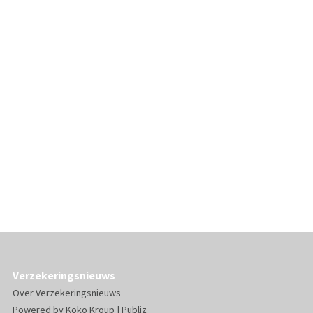
Verzekeringsnieuws
Over Verzekeringsnieuws
Powered by
Koko Kroup
|
Publiz