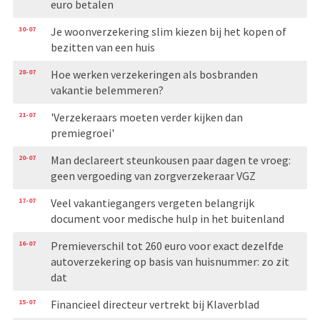
euro betalen
30-07
Je woonverzekering slim kiezen bij het kopen of
bezitten van een huis
28-07
Hoe werken verzekeringen als bosbranden
vakantie belemmeren?
21-07
'Verzekeraars moeten verder kijken dan
premiegroei'
20-07
Man declareert steunkousen paar dagen te vroeg:
geen vergoeding van zorgverzekeraar VGZ
17-07
Veel vakantiegangers vergeten belangrijk
document voor medische hulp in het buitenland
16-07
Premieverschil tot 260 euro voor exact dezelfde
autoverzekering op basis van huisnummer: zo zit
dat
15-07
Financieel directeur vertrekt bij Klaverblad