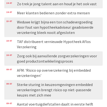
14-07
Zo trek je jong talent aan en houd je het ook vast
14-07
Meer klanten bedienen zonder extra mensen
13-07
Weduwe krijgt bijna een ton schadevergoeding
door fout van hypotheekadviseur: geadviseerde
verzekering bleek nooit afgesloten
10-07
TAF distribueert vernieuwde Hypotheek Aflos
Verzekering
10-07
Zorg ook bij aanvullende zorgverzekeringen voor
goed productontwikkelingsproces
09-07
AFM: 'Risico op oververzekering bij embedded
verzekeringen'
09-07
Sterke sturing in keuzeomgevingen embedded
verzekeringen brengt risico op niet-passende
keuzes met zich mee
09-07
Aantal voertuigdiefstallen daalt in eerste helft