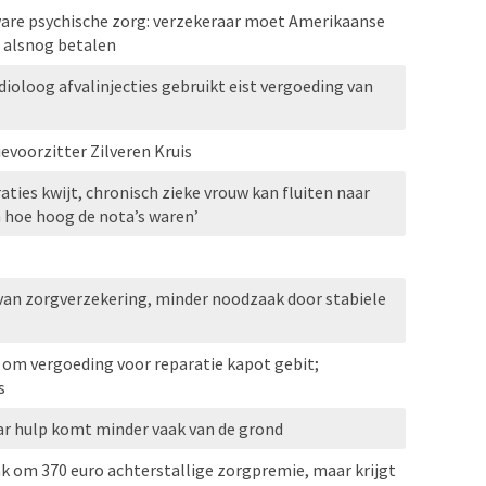
ware psychische zorg: verzekeraar moet Amerikaanse
 alsnog betalen
dioloog afvalinjecties gebruikt eist vergoeding van
evoorzitter Zilveren Kruis
aties kwijt, chronisch zieke vrouw kan fluiten naar
n hoe hoog de nota’s waren’
van zorgverzekering, minder noodzaak door stabiele
om vergoeding voor reparatie kapot gebit;
s
ar hulp komt minder vaak van de grond
ak om 370 euro achterstallige zorgpremie, maar krijgt