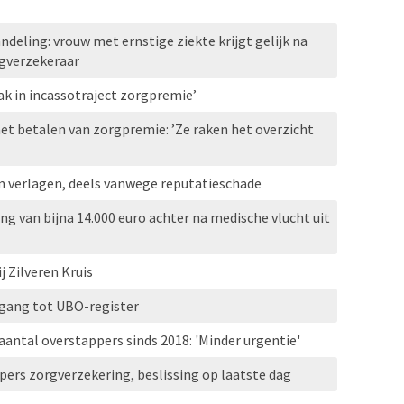
eling: vrouw met ernstige ziekte krijgt gelijk na
gverzekeraar
ak in incassotraject zorgpremie’
et betalen van zorgpremie: ’Ze raken het overzicht
verlagen, deels vanwege reputatieschade
g van bijna 14.000 euro achter na medische vlucht uit
 Zilveren Kruis
egang tot UBO-register
aantal overstappers sinds 2018: 'Minder urgentie'
pers zorgverzekering, beslissing op laatste dag