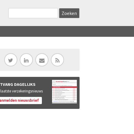
Zoekveld
Search this site
TVANG DAGELIJKS
 laatste verzekeringsnieuws
anmelden nieuwsbrief