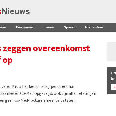
eken
Pensioenen
Lenen
Sparen
Nieuwsbrief
s zeggen overeenkomst
f op
ON
het
lveren Kruis hebben dinsdag per direct hun
A
tsenketen Co-Med opgezegd. Ook zijn alle betalingen
en geen Co-Med-facturen meer te betalen.