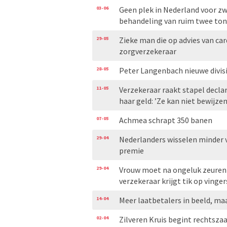
03-06
Geen plek in Nederland voor z
behandeling van ruim twee ton
29-05
Zieke man die op advies van car
zorgverzekeraar
28-05
Peter Langenbach nieuwe divisi
11-05
Verzekeraar raakt stapel declar
haar geld: ’Ze kan niet bewijze
07-05
Achmea schrapt 350 banen
29-04
Nederlanders wisselen minder 
premie
29-04
Vrouw moet na ongeluk zeuren 
verzekeraar krijgt tik op vinger
14-04
Meer laatbetalers in beeld, ma
02-04
Zilveren Kruis begint rechtsza