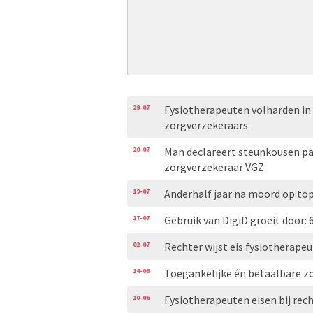
29-07
Fysiotherapeuten volharden in
zorgverzekeraars
20-07
Man declareert steunkousen pa
zorgverzekeraar VGZ
19-07
Anderhalf jaar na moord op to
17-07
Gebruik van DigiD groeit door: 
02-07
Rechter wijst eis fysiotherape
14-06
Toegankelijke én betaalbare zo
10-06
Fysiotherapeuten eisen bij rec