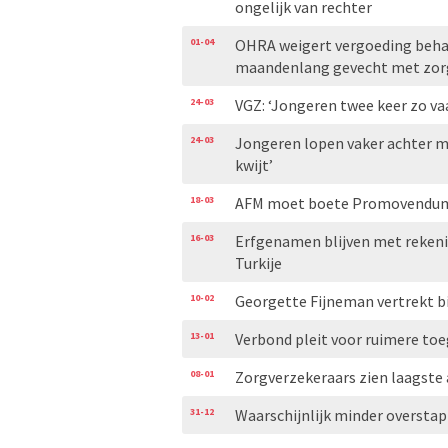
ongelijk van rechter
01-04
OHRA weigert vergoeding behand
maandenlang gevecht met zor
24-03
VGZ: ‘Jongeren twee keer zo va
24-03
Jongeren lopen vaker achter m
kwijt’
18-03
AFM moet boete Promovendum 
16-03
Erfgenamen blijven met rekenin
Turkije
10-02
Georgette Fijneman vertrekt bij
13-01
Verbond pleit voor ruimere to
08-01
Zorgverzekeraars zien laagste 
31-12
Waarschijnlijk minder overstap