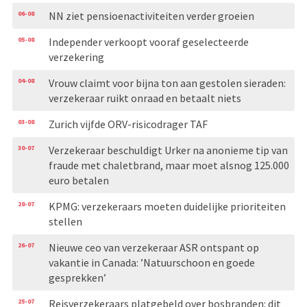
06-08
NN ziet pensioenactiviteiten verder groeien
05-08
Independer verkoopt vooraf geselecteerde
verzekering
04-08
Vrouw claimt voor bijna ton aan gestolen sieraden:
verzekeraar ruikt onraad en betaalt niets
03-08
Zurich vijfde ORV-risicodrager TAF
30-07
Verzekeraar beschuldigt Urker na anonieme tip van
fraude met chaletbrand, maar moet alsnog 125.000
euro betalen
28-07
KPMG: verzekeraars moeten duidelijke prioriteiten
stellen
26-07
Nieuwe ceo van verzekeraar ASR ontspant op
vakantie in Canada: ’Natuurschoon en goede
gesprekken’
25-07
Reisverzekeraars platgebeld over bosbranden: dit