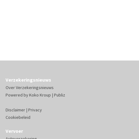
Verzekeringsnieuws
Over Verzekeringsnieuws
Powered by
Koko Kroup
|
Publiz
Disclaimer
|
Privacy
Cookiebeleid
Vervoer
Autoverzekering