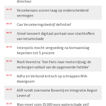
directeur
07-07
Verzekeraars scoren laag op onderscheidend
vermogen
06-07
Cao Verzekeringsbedrijf definitief
06-07
Univé lanceert digitaal portaal voor slachtoffers
van letselschade
03-07
Interpolis mocht vergoeding na bomaanslag
beperken tot 5 procent
03-07
Mark Veenstra: ‘Van fiets naar motorrijtuig: de
verborgen valkuil van de opgevoerde fatbike’
02-07
Adfiz en Verbond kritisch op schrappen WIA-
dwangsom
02-07
ASR rondt overname Bovemij en integratie Aegon
Leven af
01-07
Man moet ruim 35.000 euro waterschade zelf