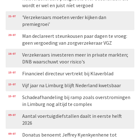
wordt er wel en juist níet vergoed
21-07
'Verzekeraars moeten verder kijken dan
premiegroei'
20-07
Man declareert steunkousen paar dagen te vroeg:
geen vergoeding van zorgverzekeraar VGZ
16-07
Verzekeraars investeren meer in private markten;
DNB waarschuwt voor risico's
15-07
Financieel directeur vertrekt bij Klaverblad
13-07
Vijf jaar na Limburg blijft Nederland kwetsbaar
13-07
Schadeafhandeling bij ramp zoals overstromingen
in Limburg nog altijd te complex
09-07
Aantal voertuigdiefstallen daalt in eerste helft
2026
09-07
Donatus benoemt Jeffrey Kyenkyenhene tot