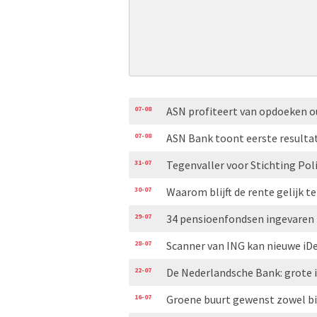
07-08
ASN profiteert van opdoeken 
07-08
ASN Bank toont eerste resulta
31-07
Tegenvaller voor Stichting Pol
30-07
Waarom blijft de rente gelijk t
29-07
34 pensioenfondsen ingevaren 
28-07
Scanner van ING kan nieuwe iDe
22-07
De Nederlandsche Bank: grote
16-07
Groene buurt gewenst zowel bi