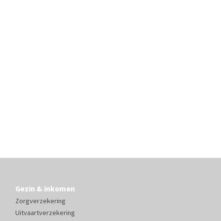
Gezin & inkomen
Zorgverzekering
Uitvaartverzekering