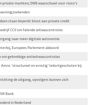
n private markten; DNB waarschuwt voor risico's
or woningzoekenden
sen staan beperkt bloot aan private credit
edrijf CCV om falende witwascontroles
vergang naar meer digitale autonomie
chterbij, Europees Parlement akkoord
 om gebrekkige antiwitwascontroles
 Amro: 'structureel en ernstig' tekortgeschoten bij
richting de uitgang, opvolgers kunnen zich
 ASN Bank
anderd in Nederland