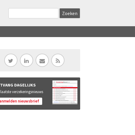
Zoekveld
Search this site
TVANG DAGELIJKS
 laatste verzekeringsnieuws
anmelden nieuwsbrief