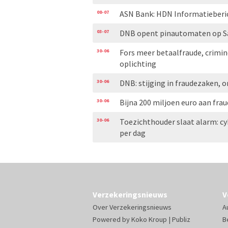
08-07
ASN Bank: HDN Informatieberi
03-07
DNB opent pinautomaten op Sa
30-06
Fors meer betaalfraude, crimin
oplichting
30-06
DNB: stijging in fraudezaken,
30-06
Bijna 200 miljoen euro aan frau
30-06
Toezichthouder slaat alarm: cyb
per dag
Verzekeringsnieuws
V
Over Verzekeringsnieuws
A
Powered by
Koko Kroup
|
Publiz
B