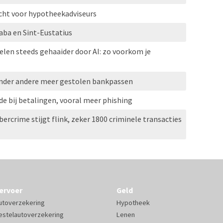
cht voor hypotheekadviseurs
ba en Sint-Eustatius
elen steeds gehaaider door AI: zo voorkom je
 onder andere meer gestolen bankpassen
de bij betalingen, vooral meer phishing
ercrime stijgt flink, zeker 1800 criminele transacties
ervoer
Geld
utoverzekering
Hypotheek
estelautoverzekering
Lenen