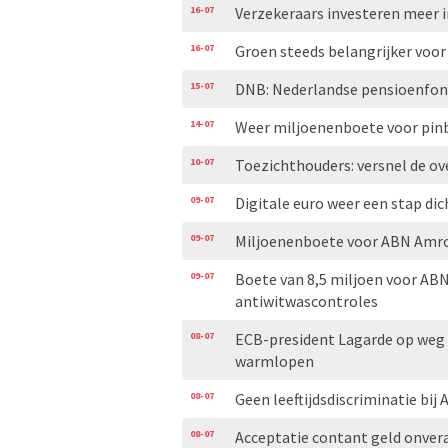
16-07
Verzekeraars investeren meer i
16-07
Groen steeds belangrijker vo
15-07
DNB: Nederlandse pensioenfond
14-07
Weer miljoenenboete voor pinb
10-07
Toezichthouders: versnel de o
09-07
Digitale euro weer een stap di
09-07
Miljoenenboete voor ABN Amro
09-07
Boete van 8,5 miljoen voor ABN
antiwitwascontroles
08-07
ECB-president Lagarde op weg 
warmlopen
08-07
Geen leeftijdsdiscriminatie bij
08-07
Acceptatie contant geld onver