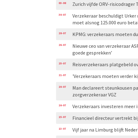
03-08
Zurich vijfde ORV-risicodrager 
30-07
Verzekeraar beschuldigt Urker
moet alsnog 125.000 euro beta
28-07
KPMG: verzekeraars moeten duid
26-07
Nieuwe ceo van verzekeraar AS
goede gesprekken’
25-07
Reisverzekeraars platgebeld ove
21-07
'Verzekeraars moeten verder ki
20-07
Man declareert steunkousen pa
zorgverzekeraar VGZ
16-07
Verzekeraars investeren meer i
15-07
Financieel directeur vertrekt bi
13-07
Vijf jaar na Limburg blijft Ned