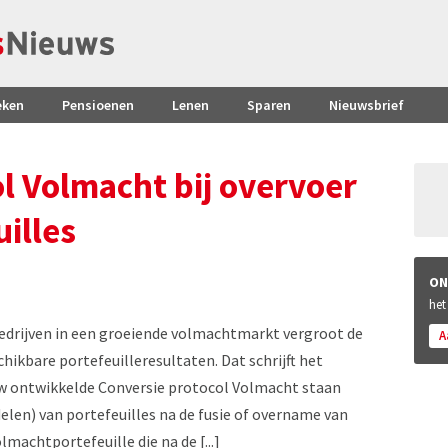
eken
Pensioenen
Lenen
Sparen
Nieuwsbrief
l Volmacht bij overvoer
illes
ON
het
edrijven in een groeiende volmachtmarkt vergroot de
A
hikbare portefeuilleresultaten. Dat schrijft het
uw ontwikkelde Conversie protocol Volmacht staan
delen) van portefeuilles na de fusie of overname van
lmachtportefeuille die na de [...]