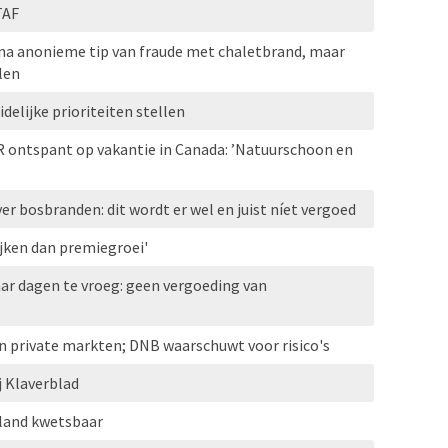
TAF
 na anonieme tip van fraude met chaletbrand, maar
len
elijke prioriteiten stellen
R ontspant op vakantie in Canada: ’Natuurschoon en
r bosbranden: dit wordt er wel en juist níet vergoed
jken dan premiegroei'
ar dagen te vroeg: geen vergoeding van
n private markten; DNB waarschuwt voor risico's
j Klaverblad
erland kwetsbaar