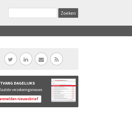
Zoekveld
Search this site
TVANG DAGELIJKS
 laatste verzekeringsnieuws
anmelden nieuwsbrief