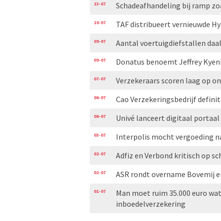
13-07
Schadeafhandeling bij ramp zo
10-07
TAF distribueert vernieuwde H
09-07
Aantal voertuigdiefstallen daal
09-07
Donatus benoemt Jeffrey Kyen
07-07
Verzekeraars scoren laag op 
06-07
Cao Verzekeringsbedrijf definit
06-07
Univé lanceert digitaal portaal
03-07
Interpolis mocht vergoeding n
02-07
Adfiz en Verbond kritisch op
02-07
ASR rondt overname Bovemij en
01-07
Man moet ruim 35.000 euro wat
inboedelverzekering