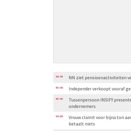
06-08
NN ziet pensioenactiviteiten v
05-08
Independer verkoopt vooraf ge
05-08
Tussenpersoon INSIFY presente
ondernemers
04-08
Vrouw claimt voor bijna ton aa
betaalt niets