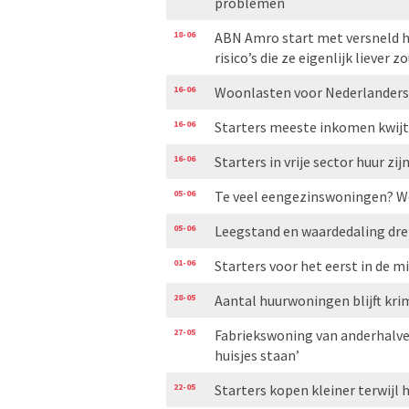
problemen
18-06
ABN Amro start met versneld h
risico’s die ze eigenlijk liever 
16-06
Woonlasten voor Nederlanders 
16-06
Starters meeste inkomen kwij
16-06
Starters in vrije sector huur z
05-06
Te veel eengezinswoningen? W
05-06
Leegstand en waardedaling dr
01-06
Starters voor het eerst in de 
28-05
Aantal huurwoningen blijft krim
27-05
Fabriekswoning van anderhalve t
huisjes staan’
22-05
Starters kopen kleiner terwij