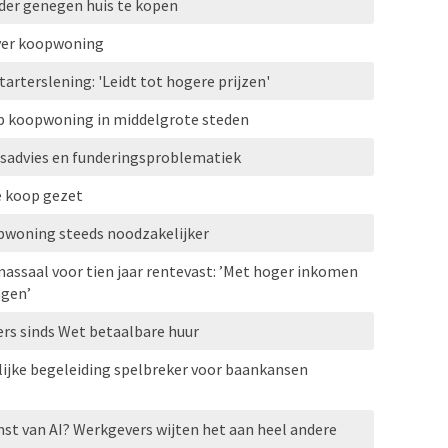
der genegen huis te kopen
over koopwoning
arterslening: 'Leidt tot hogere prijzen'
p koopwoning in middelgrote steden
sadvies en funderingsproblematiek
e koop gezet
pwoning steeds noodzakelijker
assaal voor tien jaar rentevast: ’Met hoger inkomen
ngen’
rs sinds Wet betaalbare huur
lijke begeleiding spelbreker voor baankansen
st van AI? Werkgevers wijten het aan heel andere