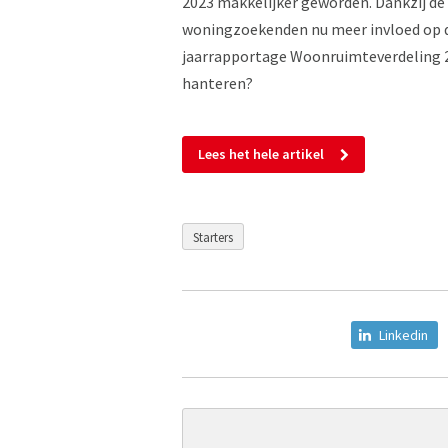
2023 makkelijker geworden. Dankzij d
woningzoekenden nu meer invloed op de 
jaarrapportage Woonruimteverdeling 
hanteren?
Lees het hele artikel
Starters
Linkedin