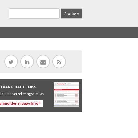
Zoekveld
Search this site
TVANG DAGELIJKS
 laatste verzekeringsnieuws
anmelden nieuwsbrief