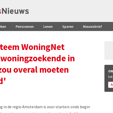
eken
Pensioenen
Lenen
Sparen
Nieuwsbrief
steem WoningNet
e woningzoekende in
zou overal moeten
ON
het
d'
A
 in de regio Amsterdam is voor starters sinds begin