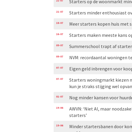
21-07
Starters op de woonmarkt min
21-07
Starters minder enthousiast 
18-07
Meer starters kopen huis met st
16-07
Starters maken meeste kans o
09-07
Summerschool trapt af starter
09-07
NVM: recordaantal woningen t
07-07
Eigen geld inbrengen voor koo
07-07
Starters woningmarkt kiezen m
kun je straks stijging wel opva
01-07
Nog minder kansen voor huurde
19-06
AWVN: ‘Niet AI, maar noodzake
starters’
19-06
Minder startersbanen door kom