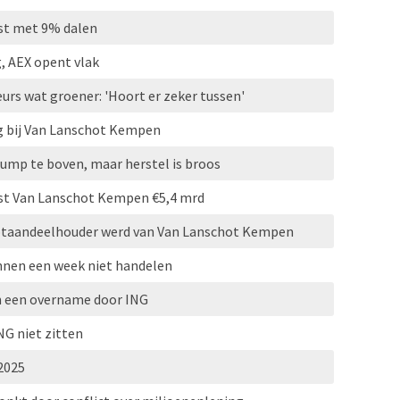
st met 9% dalen
, AEX opent vlak
rs wat groener: 'Hoort er zeker tussen'
ng bij Van Lanschot Kempen
rump te boven, maar herstel is broos
ost Van Lanschot Kempen €5,4 mrd
otaandeelhouder werd van Van Lanschot Kempen
nnen een week niet handelen
in een overname door ING
NG niet zitten
2025