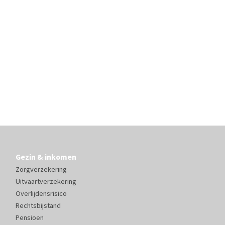
Gezin & inkomen
Zorgverzekering
Uitvaartverzekering
Overlijdensrisico
Rechtsbijstand
Pensioen