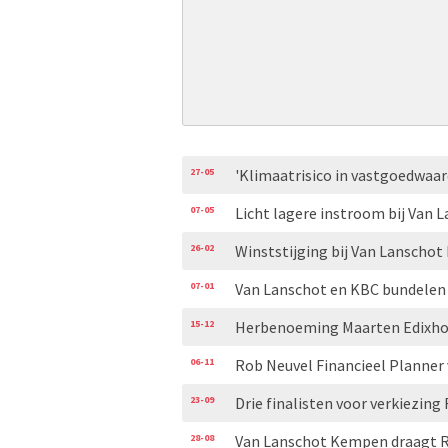
27-05
'Klimaatrisico in vastgoedwaa
07-05
Licht lagere instroom bij Van 
26-02
Winststijging bij Van Lansch
07-01
Van Lanschot en KBC bundelen 
15-12
Herbenoeming Maarten Edixho
06-11
Rob Neuvel Financieel Planner 
23-09
Drie finalisten voor verkiezing
28-08
Van Lanschot Kempen draagt Ro