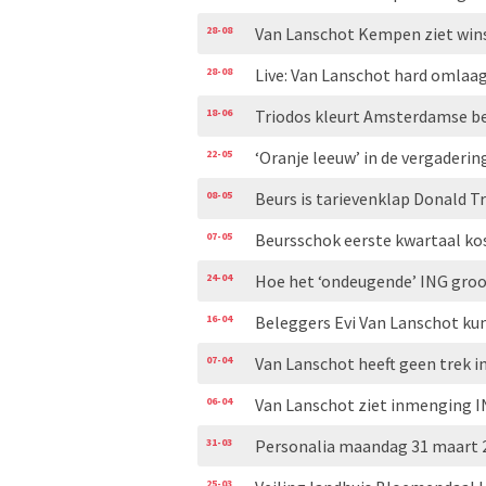
28-08
Van Lanschot Kempen ziet win
28-08
Live: Van Lanschot hard omlaag
18-06
Triodos kleurt Amsterdamse beu
22-05
‘Oranje leeuw’ in de vergaderi
08-05
Beurs is tarievenklap Donald T
07-05
Beursschok eerste kwartaal k
24-04
Hoe het ‘ondeugende’ ING gro
16-04
Beleggers Evi Van Lanschot ku
07-04
Van Lanschot heeft geen trek 
06-04
Van Lanschot ziet inmenging I
31-03
Personalia maandag 31 maart 
25-03