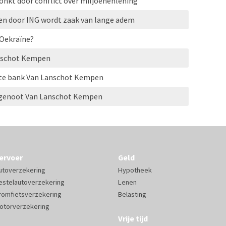
onkt door conflict over miljoenenlening
n door ING wordt zaak van lange adem
 Oekraïne?
anschot Kempen
ate bank Van Lanschot Kempen
orgenoot Van Lanschot Kempen
ervoer
Geld
utoverzekering
Hypotheek
estelautoverzekering
Lenen
romfietsverzekering
Belasting
otorverzekering
Vrije tijd