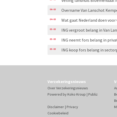
Veiling landhuis Bloemendaal l
06-03
Overname Van Lanschot Kempe
04-03
Wat gaat Nederland doen voor
03-03
ING vergroot belang in Van L
03-03
ING neemt fors belang in priv
03-03
ING koop fors belang in sect
Verzekeringsnieuws
V
Over Verzekeringsnieuws
A
Powered by
Koko Kroup
|
Publiz
B
B
Disclaimer
|
Privacy
M
Cookiebeleid