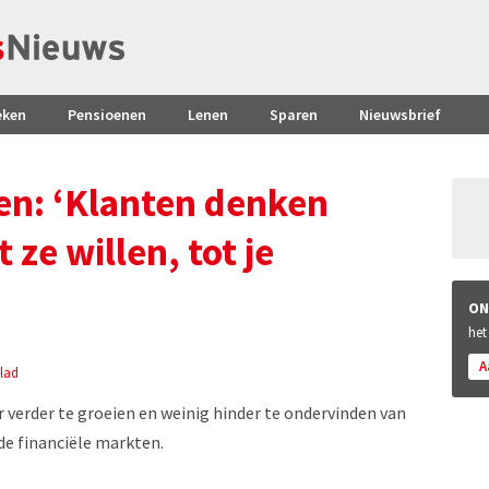
eken
Pensioenen
Lenen
Sparen
Nieuwsbrief
en: ‘Klanten denken
ze willen, tot je
ON
het
A
lad
 verder te groeien en weinig hinder te ondervinden van
de financiële markten.