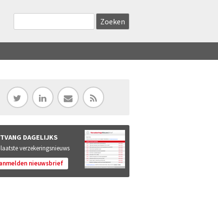
Zoekveld
Search this site
TVANG DAGELIJKS
 laatste verzekeringsnieuws
anmelden nieuwsbrief