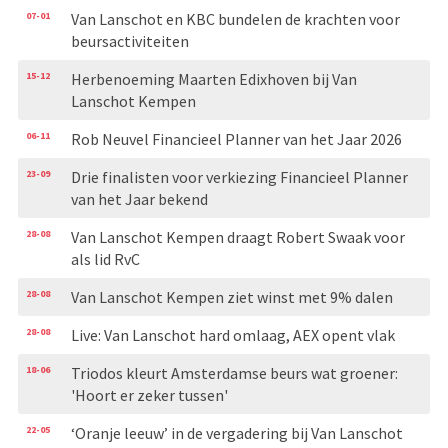
07-01
Van Lanschot en KBC bundelen de krachten voor
beursactiviteiten
15-12
Herbenoeming Maarten Edixhoven bij Van
Lanschot Kempen
06-11
Rob Neuvel Financieel Planner van het Jaar 2026
23-09
Drie finalisten voor verkiezing Financieel Planner
van het Jaar bekend
28-08
Van Lanschot Kempen draagt Robert Swaak voor
als lid RvC
28-08
Van Lanschot Kempen ziet winst met 9% dalen
28-08
Live: Van Lanschot hard omlaag, AEX opent vlak
18-06
Triodos kleurt Amsterdamse beurs wat groener:
'Hoort er zeker tussen'
22-05
‘Oranje leeuw’ in de vergadering bij Van Lanschot