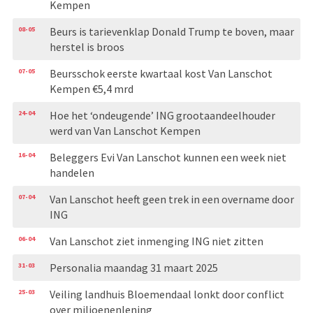
Kempen
08-05
Beurs is tarievenklap Donald Trump te boven, maar
herstel is broos
07-05
Beursschok eerste kwartaal kost Van Lanschot
Kempen €5,4 mrd
24-04
Hoe het ‘ondeugende’ ING grootaandeelhouder
werd van Van Lanschot Kempen
16-04
Beleggers Evi Van Lanschot kunnen een week niet
handelen
07-04
Van Lanschot heeft geen trek in een overname door
ING
06-04
Van Lanschot ziet inmenging ING niet zitten
31-03
Personalia maandag 31 maart 2025
25-03
Veiling landhuis Bloemendaal lonkt door conflict
over miljoenenlening