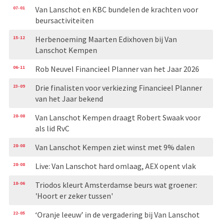
07-01
Van Lanschot en KBC bundelen de krachten voor
beursactiviteiten
15-12
Herbenoeming Maarten Edixhoven bij Van
Lanschot Kempen
06-11
Rob Neuvel Financieel Planner van het Jaar 2026
23-09
Drie finalisten voor verkiezing Financieel Planner
van het Jaar bekend
28-08
Van Lanschot Kempen draagt Robert Swaak voor
als lid RvC
28-08
Van Lanschot Kempen ziet winst met 9% dalen
28-08
Live: Van Lanschot hard omlaag, AEX opent vlak
18-06
Triodos kleurt Amsterdamse beurs wat groener:
'Hoort er zeker tussen'
22-05
‘Oranje leeuw’ in de vergadering bij Van Lanschot