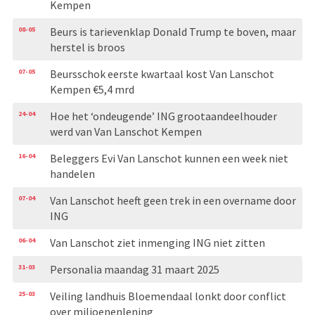
Kempen
08-05
Beurs is tarievenklap Donald Trump te boven, maar
herstel is broos
07-05
Beursschok eerste kwartaal kost Van Lanschot
Kempen €5,4 mrd
24-04
Hoe het ‘ondeugende’ ING grootaandeelhouder
werd van Van Lanschot Kempen
16-04
Beleggers Evi Van Lanschot kunnen een week niet
handelen
07-04
Van Lanschot heeft geen trek in een overname door
ING
06-04
Van Lanschot ziet inmenging ING niet zitten
31-03
Personalia maandag 31 maart 2025
25-03
Veiling landhuis Bloemendaal lonkt door conflict
over miljoenenlening