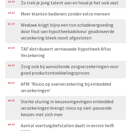
14-07
Zo trek je jong talent aan en houd je het ook vast
14-07
Meer klanten bedienen zonder extra mensen
13-07
Weduwe krijgt bijna een ton schadevergoeding
door fout van hypotheekadviseur: geadviseerde
verzekering bleek nooit afgesloten
10-07
TAF distribueert vernieuwde Hypotheek Aflos
Verzekering
10-07
Zorg ook bij aanvullende zorgverzekeringen voor
goed productontwikkelingsproces
09-07
AFM: 'Risico op oververzekering bij embedded
verzekeringen'
09-07
Sterke sturing in keuzeomgevingen embedded
verzekeringen brengt risico op niet-passende
keuzes met zich mee
09-07
Aantal voertuigdiefstallen daalt in eerste helft