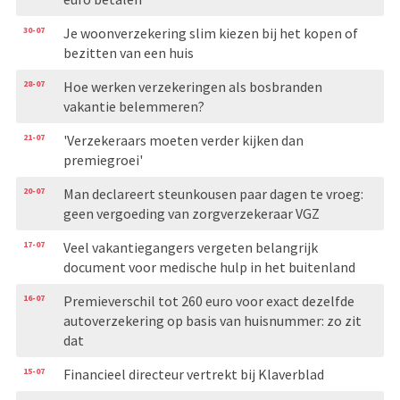
30-07
Je woonverzekering slim kiezen bij het kopen of
bezitten van een huis
28-07
Hoe werken verzekeringen als bosbranden
vakantie belemmeren?
21-07
'Verzekeraars moeten verder kijken dan
premiegroei'
20-07
Man declareert steunkousen paar dagen te vroeg:
geen vergoeding van zorgverzekeraar VGZ
17-07
Veel vakantiegangers vergeten belangrijk
document voor medische hulp in het buitenland
16-07
Premieverschil tot 260 euro voor exact dezelfde
autoverzekering op basis van huisnummer: zo zit
dat
15-07
Financieel directeur vertrekt bij Klaverblad