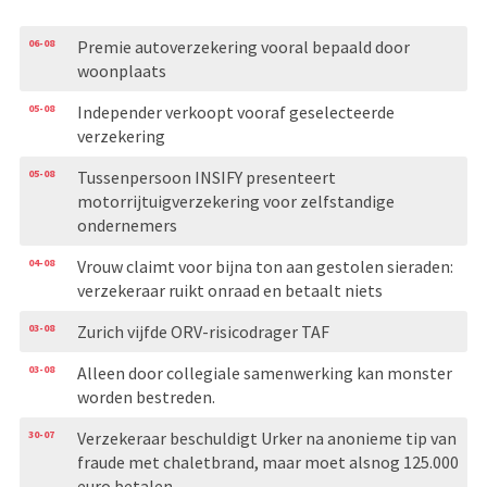
06-08
Premie autoverzekering vooral bepaald door
woonplaats
05-08
Independer verkoopt vooraf geselecteerde
verzekering
05-08
Tussenpersoon INSIFY presenteert
motorrijtuigverzekering voor zelfstandige
ondernemers
04-08
Vrouw claimt voor bijna ton aan gestolen sieraden:
verzekeraar ruikt onraad en betaalt niets
03-08
Zurich vijfde ORV-risicodrager TAF
03-08
Alleen door collegiale samenwerking kan monster
worden bestreden.
30-07
Verzekeraar beschuldigt Urker na anonieme tip van
fraude met chaletbrand, maar moet alsnog 125.000
euro betalen