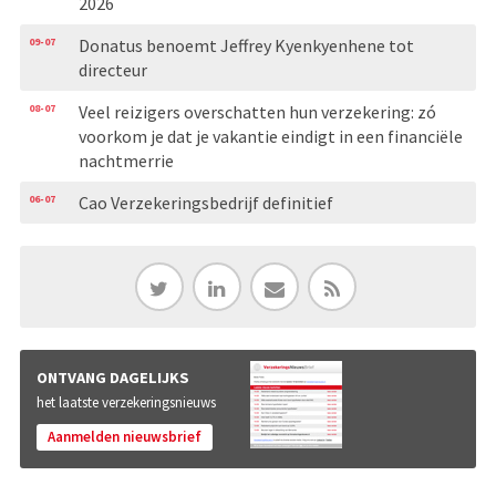
2026
09-07
Donatus benoemt Jeffrey Kyenkyenhene tot
directeur
08-07
Veel reizigers overschatten hun verzekering: zó
voorkom je dat je vakantie eindigt in een financiële
nachtmerrie
06-07
Cao Verzekeringsbedrijf definitief
ONTVANG DAGELIJKS
het laatste verzekeringsnieuws
Aanmelden nieuwsbrief