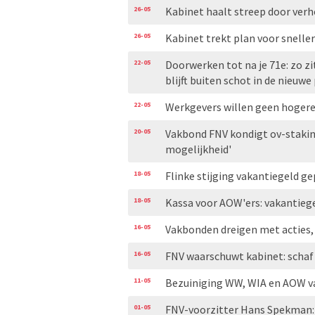
26-05
Kabinet haalt streep door ver
26-05
Kabinet trekt plan voor snelle
22-05
Doorwerken tot na je 71e: zo zi
blijft buiten schot in de nieuw
22-05
Werkgevers willen geen hogere 
20-05
Vakbond FNV kondigt ov-stakin
mogelijkheid'
18-05
Flinke stijging vakantiegeld g
18-05
Kassa voor AOW'ers: vakantiege
16-05
Vakbonden dreigen met acties,
16-05
FNV waarschuwt kabinet: schaf 
11-05
Bezuiniging WW, WIA en AOW va
01-05
FNV-voorzitter Hans Spekman: 