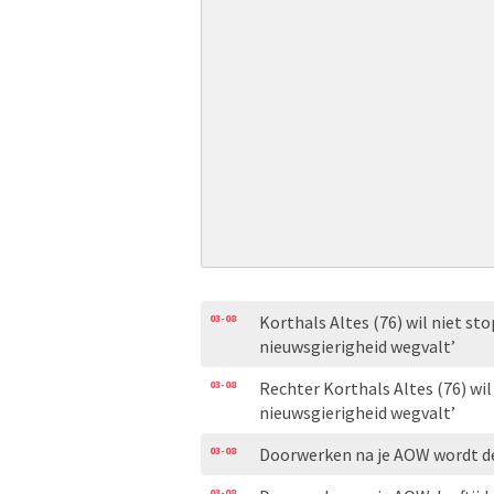
03-08
Korthals Altes (76) wil niet s
nieuwsgierigheid wegvalt’
03-08
Rechter Korthals Altes (76) wi
nieuwsgierigheid wegvalt’
03-08
Doorwerken na je AOW wordt de 
03-08