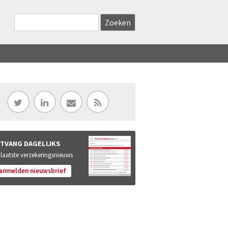
Zoekveld
Search this site
TVANG DAGELIJKS
 laatste verzekeringsnieuws
anmelden nieuwsbrief