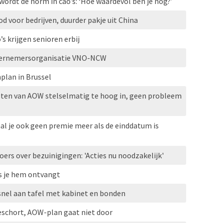
wordt de norm in cao’s: ‘Hoe waardevol ben je nog?’
bod voor bedrijven, duurder pakje uit China
 krijgen senioren erbij
dernemersorganisatie VNO-NCW
plan in Brussel
sten van AOW stelselmatig te hoog in, geen probleem
aal je ook geen premie meer als de einddatum is
rs over bezuinigingen: 'Acties nu noodzakelijk'
s je hem ontvangt
nel aan tafel met kabinet en bonden
schort, AOW-plan gaat niet door