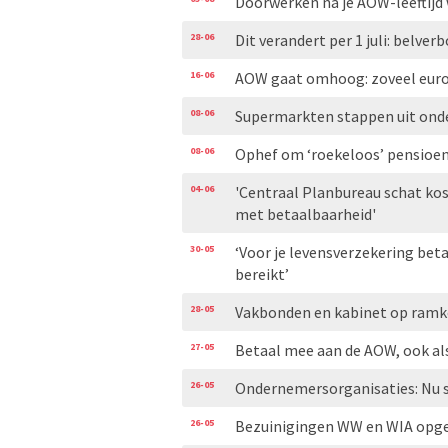
Doorwerken na je AOW-leeftijd 
28-06
Dit verandert per 1 juli: belver
16-06
AOW gaat omhoog: zoveel euro’s
08-06
Supermarkten stappen uit on
08-06
Ophef om ‘roekeloos’ pensioen
04-06
'Centraal Planbureau schat ko
met betaalbaarheid'
30-05
‘Voor je levensverzekering bet
bereikt’
28-05
Vakbonden en kabinet op ramkoe
27-05
Betaal mee aan de AOW, ook al
26-05
Ondernemersorganisaties: Nu s
26-05
Bezuinigingen WW en WIA opge