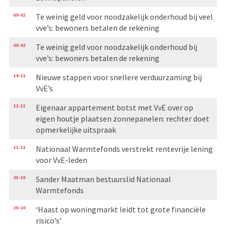
09-02
Te weinig geld voor noodzakelijk onderhoud bij veel
vve’s: bewoners betalen de rekening
09-02
Te weinig geld voor noodzakelijk onderhoud bij
vve’s: bewoners betalen de rekening
14-11
Nieuwe stappen voor snellere verduurzaming bij
VvE’s
12-11
Eigenaar appartement botst met VvE over op
eigen houtje plaatsen zonnepanelen: rechter doet
opmerkelijke uitspraak
11-11
Nationaal Warmtefonds verstrekt rentevrije lening
voor VvE-leden
23-10
Sander Maatman bestuurslid Nationaal
Warmtefonds
20-10
‘Haast op woningmarkt leidt tot grote financiële
risico’s’