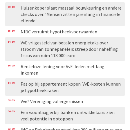
20-10
Huizenkoper slaat massaal bouwkeuring en andere
checks over: ’Mensen zitten jarenlang in financiële
ellende’
15-10
NIBC verruimt hypotheekvoorwaarden
14-10
VvE vrijgesteld van betalen energietaks over
stroom van zonnepanelen: streep door naheffing
fiscus van ruim 118.000 euro
16-09
Renteloze lening voor VvE-leden met laag
inkomen
14-09
Pas op bij appartement kopen: VvE-kosten kunnen
je hypotheek raken
08-09
Vve? Vereniging vol ergernissen
04-09
Een woonlaag erbij: bank en ontwikkelaars zien
veel potentie in optoppen
02-09
ING en Rabobank verstrekken 200 miljoen euro aan