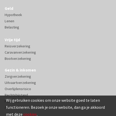
Geld
Hypotheek
Lenen
Belasting
Vrije tijd
Reisverzekering
Caravanverzekering
Bootverzekering
Gezin & inkomen
Zorgverzekering
Uitvaartverzekering
Overlijdensrisico
Rechtsbijstand
Wij gebruiken cookies om onze website goed te laten
Pensioen
functioneren. Bezoek je onze website, dan ga je akkoord
AOV
met deze
cookies
.