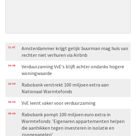
21-07
Amsterdammer krijgt gelijk: buurman mag huis van
rechter niet verhuren via Airbnb
04-06
Verduurzaming VvE's blijft achter ondanks hogere
woningwaarde
10-04
Rabobank verstrekt 100 miljoen extra aan
Nationaal Warmtefonds
09-04
VvE leent vaker voor verduurzaming
09-04
Rabobank pompt 100 miljoen euro extra in
Warmtefonds: ’Eigenaren appartementen helpen
die aanhikken tegen investeren in isolatie en
zonnepanelen’