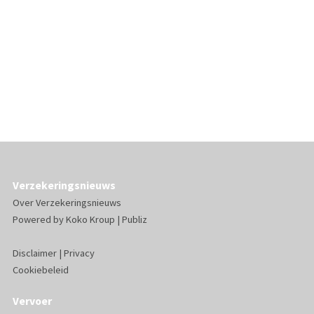
Verzekeringsnieuws
Over Verzekeringsnieuws
Powered by
Koko Kroup
|
Publiz
Disclaimer
|
Privacy
Cookiebeleid
Vervoer