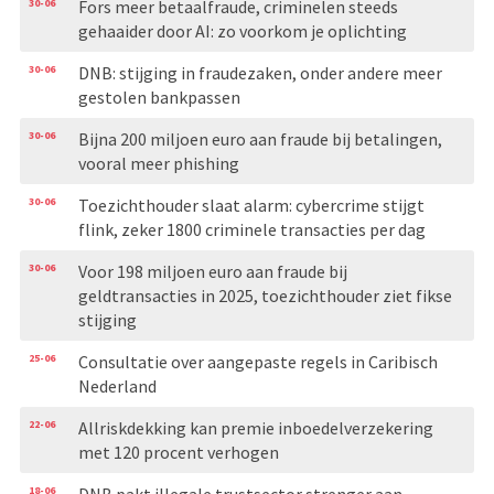
30-06
Fors meer betaalfraude, criminelen steeds
gehaaider door AI: zo voorkom je oplichting
30-06
DNB: stijging in fraudezaken, onder andere meer
gestolen bankpassen
30-06
Bijna 200 miljoen euro aan fraude bij betalingen,
vooral meer phishing
30-06
Toezichthouder slaat alarm: cybercrime stijgt
flink, zeker 1800 criminele transacties per dag
30-06
Voor 198 miljoen euro aan fraude bij
geldtransacties in 2025, toezichthouder ziet fikse
stijging
25-06
Consultatie over aangepaste regels in Caribisch
Nederland
22-06
Allriskdekking kan premie inboedelverzekering
met 120 procent verhogen
18-06
DNB pakt illegale trustsector strenger aan