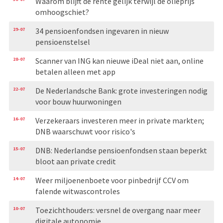
Waarom blijft de rente gelijk terwijl de olieprijs
omhoogschiet?
29-07
34 pensioenfondsen ingevaren in nieuw
pensioenstelsel
28-07
Scanner van ING kan nieuwe iDeal niet aan, online
betalen alleen met app
22-07
De Nederlandsche Bank: grote investeringen nodig
voor bouw huurwoningen
16-07
Verzekeraars investeren meer in private markten;
DNB waarschuwt voor risico's
15-07
DNB: Nederlandse pensioenfondsen staan beperkt
bloot aan private credit
14-07
Weer miljoenenboete voor pinbedrijf CCV om
falende witwascontroles
10-07
Toezichthouders: versnel de overgang naar meer
digitale autonomie