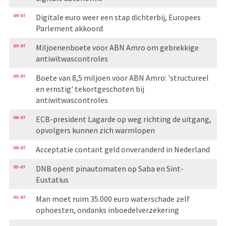
09-07
Digitale euro weer een stap dichterbij, Europees
Parlement akkoord
09-07
Miljoenenboete voor ABN Amro om gebrekkige
antiwitwascontroles
09-07
Boete van 8,5 miljoen voor ABN Amro: 'structureel
en ernstig' tekortgeschoten bij
antiwitwascontroles
08-07
ECB-president Lagarde op weg richting de uitgang,
opvolgers kunnen zich warmlopen
08-07
Acceptatie contant geld onveranderd in Nederland
03-07
DNB opent pinautomaten op Saba en Sint-
Eustatius
01-07
Man moet ruim 35.000 euro waterschade zelf
ophoesten, ondanks inboedelverzekering