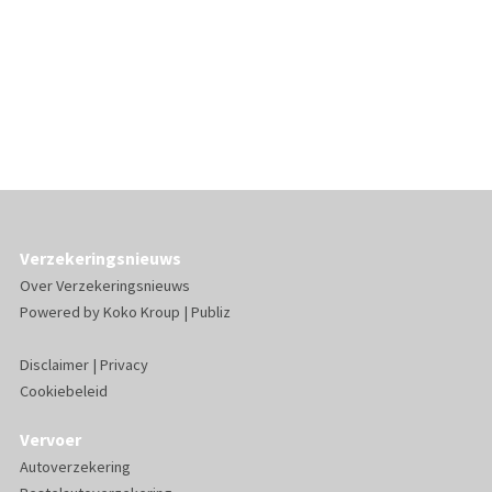
Verzekeringsnieuws
Over Verzekeringsnieuws
Powered by
Koko Kroup
|
Publiz
Disclaimer
|
Privacy
Cookiebeleid
Vervoer
Autoverzekering