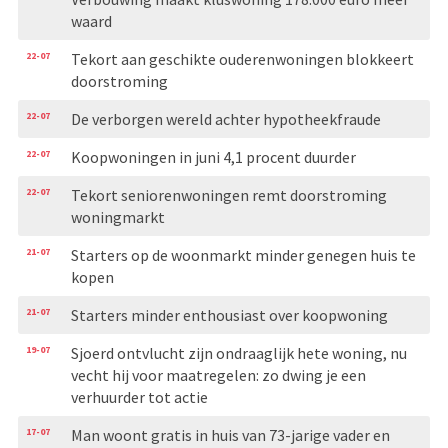
waard
22-07
Tekort aan geschikte ouderenwoningen blokkeert
doorstroming
22-07
De verborgen wereld achter hypotheekfraude
22-07
Koopwoningen in juni 4,1 procent duurder
22-07
Tekort seniorenwoningen remt doorstroming
woningmarkt
21-07
Starters op de woonmarkt minder genegen huis te
kopen
21-07
Starters minder enthousiast over koopwoning
19-07
Sjoerd ontvlucht zijn ondraaglijk hete woning, nu
vecht hij voor maatregelen: zo dwing je een
verhuurder tot actie
17-07
Man woont gratis in huis van 73-jarige vader en