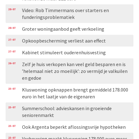
28-07
Video: Rob Timmermans over starters en
funderingsproblematiek
28-07
Groter woningaanbod geeft verkoeling
27-07
Opkoopbescherming verliest aan effect
27-07
Kabinet stimuleert ouderenhuisvesting
26-07
Zelf je huis verkopen kan veel geld besparen en is
’helemaal niet zo moeilijk’: zo vermijd je valkuilen
en gedoe
23-07
Kluswoning opknappen brengt gemiddeld 178.000
euro in het laatje van de eigenaren
23-07
Summerschool: advieskansen in groeiende
seniorenmarkt
23-07
Ook Argenta beperkt aflossingsvrije hypotheken
23-07
Verbouwing maakt kluswoning 178.000 euro meer