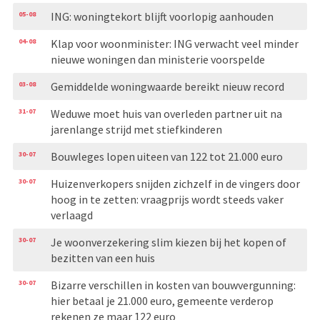
05-08
ING: woningtekort blijft voorlopig aanhouden
04-08
Klap voor woonminister: ING verwacht veel minder
nieuwe woningen dan ministerie voorspelde
03-08
Gemiddelde woningwaarde bereikt nieuw record
31-07
Weduwe moet huis van overleden partner uit na
jarenlange strijd met stiefkinderen
30-07
Bouwleges lopen uiteen van 122 tot 21.000 euro
30-07
Huizenverkopers snijden zichzelf in de vingers door
hoog in te zetten: vraagprijs wordt steeds vaker
verlaagd
30-07
Je woonverzekering slim kiezen bij het kopen of
bezitten van een huis
30-07
Bizarre verschillen in kosten van bouwvergunning:
hier betaal je 21.000 euro, gemeente verderop
rekenen ze maar 122 euro