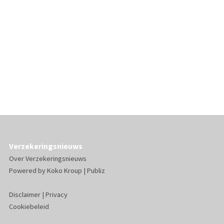
Verzekeringsnieuws
Over Verzekeringsnieuws
Powered by
Koko Kroup
|
Publiz
Disclaimer
|
Privacy
Cookiebeleid