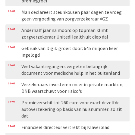
premiegroei'
20-07
Man declareert steunkousen paar dagen te vroeg:
geen vergoeding van zorgverzekeraar VGZ
19-07
Anderhalf jaar na moord op topman klimt
zorgverzekeraar UnitedHealth uit diep dal
17-07
Gebruik van DigiD groeit door: 645 miljoen keer
ingelogd
17-07
Veel vakantiegangers vergeten belangrijk
document voor medische hulp in het buitenland
16-07
Verzekeraars investeren meer in private markten;
DNB waarschuwt voor risico's
16-07
Premieverschil tot 260 euro voor exact dezelfde
autoverzekering op basis van huisnummer: zo zit
dat
15-07
Financieel directeur vertrekt bij Klaverblad