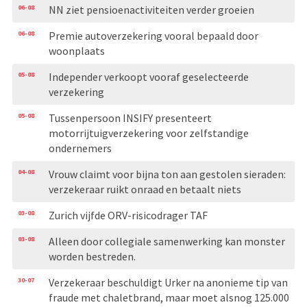
06-08
NN ziet pensioenactiviteiten verder groeien
06-08
Premie autoverzekering vooral bepaald door
woonplaats
05-08
Independer verkoopt vooraf geselecteerde
verzekering
05-08
Tussenpersoon INSIFY presenteert
motorrijtuigverzekering voor zelfstandige
ondernemers
04-08
Vrouw claimt voor bijna ton aan gestolen sieraden:
verzekeraar ruikt onraad en betaalt niets
03-08
Zurich vijfde ORV-risicodrager TAF
03-08
Alleen door collegiale samenwerking kan monster
worden bestreden.
30-07
Verzekeraar beschuldigt Urker na anonieme tip van
fraude met chaletbrand, maar moet alsnog 125.000