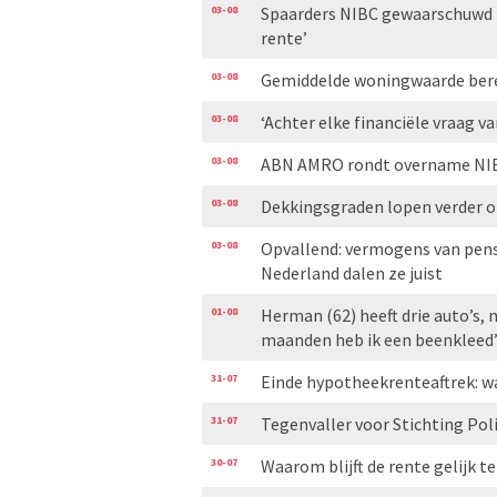
03-08
Spaarders NIBC gewaarschuwd 
rente’
03-08
Gemiddelde woningwaarde bere
03-08
‘Achter elke financiële vraag va
03-08
ABN AMRO rondt overname NIB
03-08
Dekkingsgraden lopen verder 
03-08
Opvallend: vermogens van pensi
Nederland dalen ze juist
01-08
Herman (62) heeft drie auto’s, m
maanden heb ik een beenkleed
31-07
Einde hypotheekrenteaftrek: w
31-07
Tegenvaller voor Stichting Pol
30-07
Waarom blijft de rente gelijk t