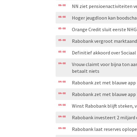
06-08
NN ziet pensioenactiviteiten v
06-08
Hoger jeugdloon kan boodscha
05-08
Orange Credit sluit eerste N
05-08
Rabobank vergroot marktaand
05-08
Definitief akkoord over Sociaa
04-08
Vrouw claimt voor bijna ton aa
betaalt niets
04-08
Rabobank zet met blauwe app i
04-08
Rabobank zet met blauwe app i
04-08
Winst Rabobank blijft steken, 
04-08
Rabobank investeert 2 miljard 
04-08
Rabobank laat reserves oplo