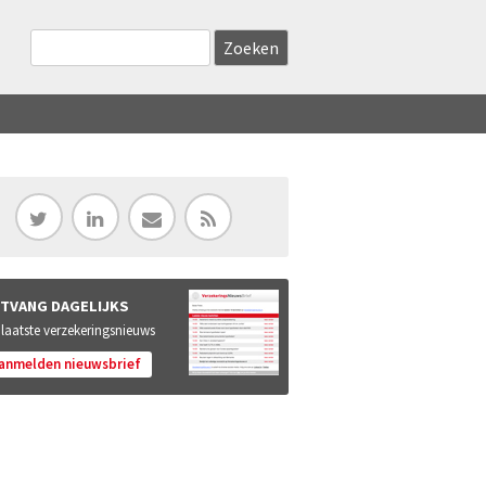
Zoekveld
Search this site
TVANG DAGELIJKS
 laatste verzekeringsnieuws
anmelden nieuwsbrief