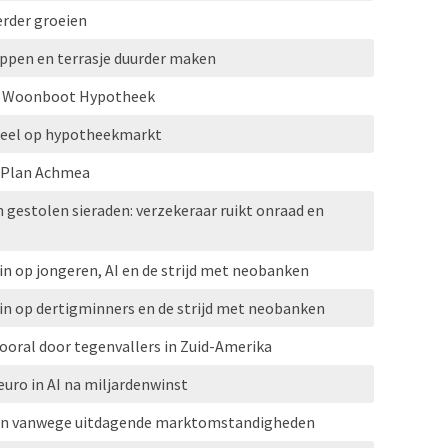
erder groeien
ppen en terrasje duurder maken
HG Woonboot Hypotheek
eel op hypotheekmarkt
l Plan Achmea
n gestolen sieraden: verzekeraar ruikt onraad en
n op jongeren, AI en de strijd met neobanken
n op dertigminners en de strijd met neobanken
vooral door tegenvallers in Zuid-Amerika
euro in AI na miljardenwinst
pen vanwege uitdagende marktomstandigheden