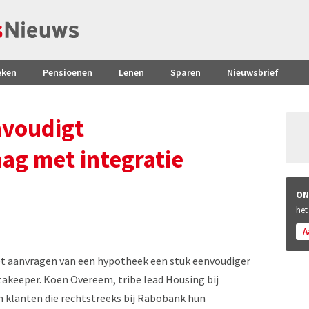
eken
Pensioenen
Lenen
Sparen
Nieuwsbrief
voudigt
g met integratie
ON
het
A
t aanvragen van een hypotheek een stuk eenvoudiger
takeeper. Koen Overeem, tribe lead Housing bij
 klanten die rechtstreeks bij Rabobank hun