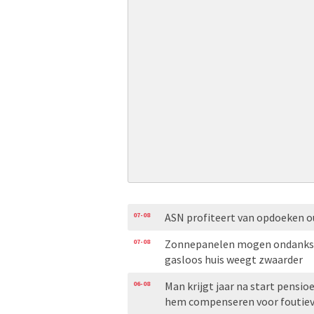
07-08
ASN profiteert van opdoeken 
07-08
Zonnepanelen mogen ondanks o
gasloos huis weegt zwaarder
06-08
Man krijgt jaar na start pensio
hem compenseren voor foutiev