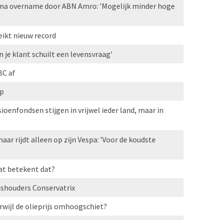
na overname door ABN Amro: ’Mogelijk minder hoge
ikt nieuw record
n je klant schuilt een levensvraag’
C af
op
oenfondsen stijgen in vrijwel ieder land, maar in
aar rijdt alleen op zijn Vespa: ’Voor de koudste
’
at betekent dat?
ishouders Conservatrix
erwijl de olieprijs omhoogschiet?