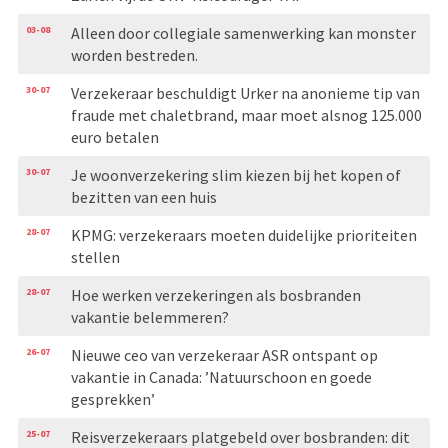
03-08
Alleen door collegiale samenwerking kan monster
worden bestreden.
30-07
Verzekeraar beschuldigt Urker na anonieme tip van
fraude met chaletbrand, maar moet alsnog 125.000
euro betalen
30-07
Je woonverzekering slim kiezen bij het kopen of
bezitten van een huis
28-07
KPMG: verzekeraars moeten duidelijke prioriteiten
stellen
28-07
Hoe werken verzekeringen als bosbranden
vakantie belemmeren?
26-07
Nieuwe ceo van verzekeraar ASR ontspant op
vakantie in Canada: ’Natuurschoon en goede
gesprekken’
25-07
Reisverzekeraars platgebeld over bosbranden: dit