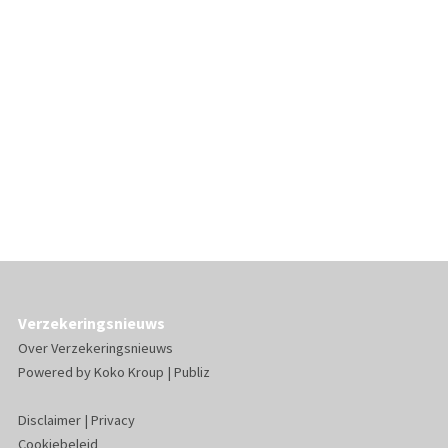
Verzekeringsnieuws
Over Verzekeringsnieuws
Powered by
Koko Kroup
|
Publiz
Disclaimer
|
Privacy
Cookiebeleid