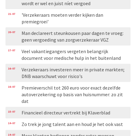
wordt er wel en juist níet vergoed
21-07
'Verzekeraars moeten verder kijken dan
premiegroei'
20-07
Man declareert steunkousen paar dagen te vroeg:
geen vergoeding van zorgverzekeraar VGZ
17-07
Veel vakantiegangers vergeten belangrijk
document voor medische hulp in het buitenland
16-07
Verzekeraars investeren meer in private markten;
DNB waarschuwt voor risico's
16-07
Premieverschil tot 260 euro voor exact dezelfde
autoverzekering op basis van huisnummer: zo zit
dat
15-07
Financieel directeur vertrekt bij Klaverblad
14-07
Zo trek je jong talent aan en houd je het ook vast
14-07
Meer klanten bedienen zonder extra mensen