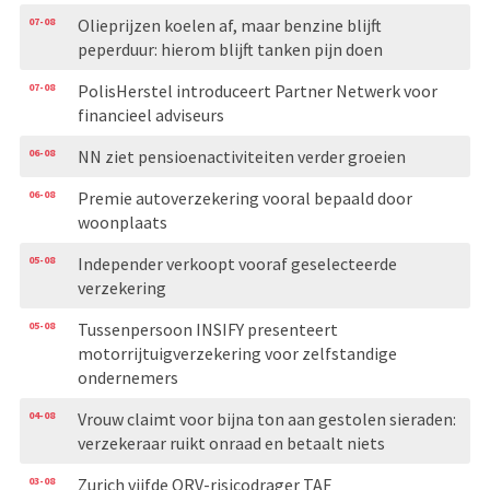
07-08
Olieprijzen koelen af, maar benzine blijft
peperduur: hierom blijft tanken pijn doen
07-08
PolisHerstel introduceert Partner Netwerk voor
financieel adviseurs
06-08
NN ziet pensioenactiviteiten verder groeien
06-08
Premie autoverzekering vooral bepaald door
woonplaats
05-08
Independer verkoopt vooraf geselecteerde
verzekering
05-08
Tussenpersoon INSIFY presenteert
motorrijtuigverzekering voor zelfstandige
ondernemers
04-08
Vrouw claimt voor bijna ton aan gestolen sieraden:
verzekeraar ruikt onraad en betaalt niets
03-08
Zurich vijfde ORV-risicodrager TAF