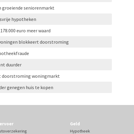
n groeiende seniorenmarkt
svrije hypotheken
178.000 euro meer waard
woningen blokkeert doorstroming
ypotheekfraude
ent duurder
t doorstroming woningmarkt
der genegen huis te kopen
ervoer
Geld
utoverzekering
Hypotheek