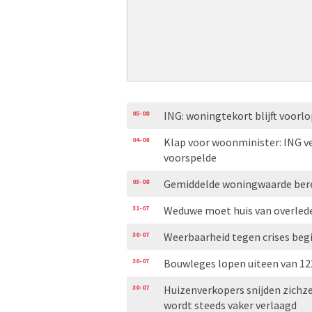
05-08
ING: woningtekort blijft voorl
04-08
Klap voor woonminister: ING v
voorspelde
03-08
Gemiddelde woningwaarde bere
31-07
Weduwe moet huis van overleden
30-07
Weerbaarheid tegen crises begi
30-07
Bouwleges lopen uiteen van 122
30-07
Huizenverkopers snijden zichzel
wordt steeds vaker verlaagd