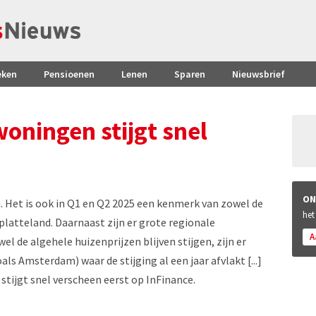
eken
Pensioenen
Lenen
Sparen
Nieuwsbrief
woningen stijgt snel
ON
Het is ook in Q1 en Q2 2025 een kenmerk van zowel de
het
platteland. Daarnaast zijn er grote regionale
A
wel de algehele huizenprijzen blijven stijgen, zijn er
ls Amsterdam) waar de stijging al een jaar afvlakt [...]
stijgt snel verscheen eerst op InFinance.