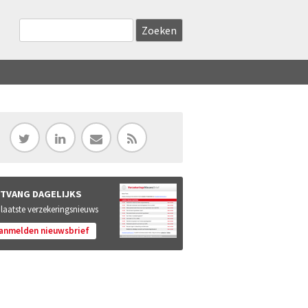
Zoekveld
Search this site
TVANG DAGELIJKS
 laatste verzekeringsnieuws
anmelden nieuwsbrief