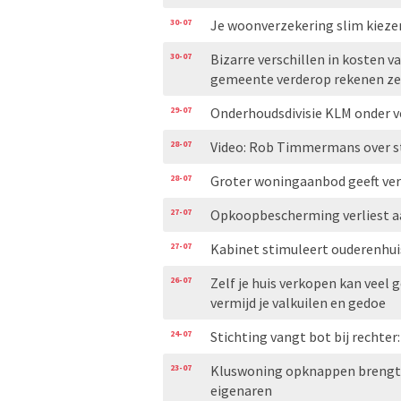
30-07
Je woonverzekering slim kiezen
30-07
Bizarre verschillen in kosten v
gemeente verderop rekenen ze
29-07
Onderhoudsdivisie KLM onder ve
28-07
Video: Rob Timmermans over s
28-07
Groter woningaanbod geeft ve
27-07
Opkoopbescherming verliest aa
27-07
Kabinet stimuleert ouderenhui
26-07
Zelf je huis verkopen kan veel g
vermijd je valkuilen en gedoe
24-07
Stichting vangt bot bij rechte
23-07
Kluswoning opknappen brengt g
eigenaren