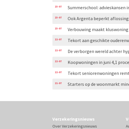
23-07
Summerschool: advieskansen i
23-07
Ook Argenta beperkt aflossing
23-07
Verbouwing maakt kluswoning 
22-07
Tekort aan geschikte ouderen
22-07
De verborgen wereld achter h
22-07
Koopwoningen in juni 4,1 proc
22-07
Tekort seniorenwoningen rem
21-07
Starters op de woonmarkt min
Verzekeringsnieuws
V
Over Verzekeringsnieuws
A