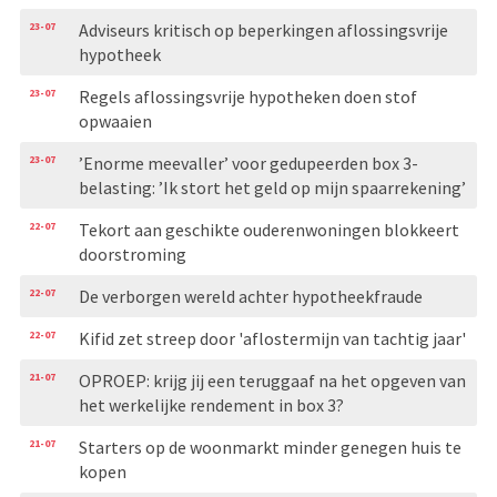
23-07
Adviseurs kritisch op beperkingen aflossingsvrije
hypotheek
23-07
Regels aflossingsvrije hypotheken doen stof
opwaaien
23-07
’Enorme meevaller’ voor gedupeerden box 3-
belasting: ’Ik stort het geld op mijn spaarrekening’
22-07
Tekort aan geschikte ouderenwoningen blokkeert
doorstroming
22-07
De verborgen wereld achter hypotheekfraude
22-07
Kifid zet streep door 'aflostermijn van tachtig jaar'
21-07
OPROEP: krijg jij een teruggaaf na het opgeven van
het werkelijke rendement in box 3?
21-07
Starters op de woonmarkt minder genegen huis te
kopen