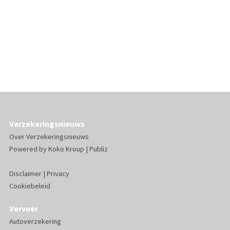
Verzekeringsnieuws
Over Verzekeringsnieuws
Powered by
Koko Kroup
|
Publiz
Disclaimer
|
Privacy
Cookiebeleid
Vervoer
Autoverzekering