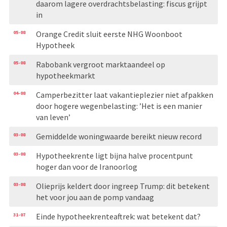
daarom lagere overdrachtsbelasting: fiscus grijpt
in
05-08
Orange Credit sluit eerste NHG Woonboot
Hypotheek
05-08
Rabobank vergroot marktaandeel op
hypotheekmarkt
04-08
Camperbezitter laat vakantieplezier niet afpakken
door hogere wegenbelasting: ’Het is een manier
van leven’
03-08
Gemiddelde woningwaarde bereikt nieuw record
03-08
Hypotheekrente ligt bijna halve procentpunt
hoger dan voor de Iranoorlog
03-08
Olieprijs keldert door ingreep Trump: dit betekent
het voor jou aan de pomp vandaag
31-07
Einde hypotheekrenteaftrek: wat betekent dat?