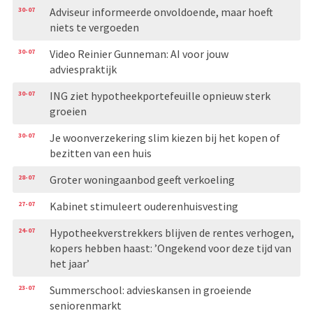
30-07
Adviseur informeerde onvoldoende, maar hoeft
niets te vergoeden
30-07
Video Reinier Gunneman: AI voor jouw
adviespraktijk
30-07
ING ziet hypotheekportefeuille opnieuw sterk
groeien
30-07
Je woonverzekering slim kiezen bij het kopen of
bezitten van een huis
28-07
Groter woningaanbod geeft verkoeling
27-07
Kabinet stimuleert ouderenhuisvesting
24-07
Hypotheekverstrekkers blijven de rentes verhogen,
kopers hebben haast: ’Ongekend voor deze tijd van
het jaar’
23-07
Summerschool: advieskansen in groeiende
seniorenmarkt