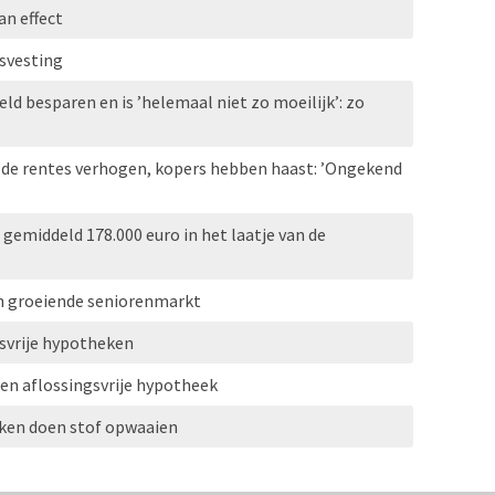
n effect
svesting
eld besparen en is ’helemaal niet zo moeilijk’: zo
 de rentes verhogen, kopers hebben haast: ’Ongekend
emiddeld 178.000 euro in het laatje van de
n groeiende seniorenmarkt
svrije hypotheken
gen aflossingsvrije hypotheek
eken doen stof opwaaien