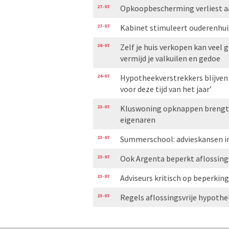
27-07
Opkoopbescherming verliest aa
27-07
Kabinet stimuleert ouderenhui
26-07
Zelf je huis verkopen kan veel g
vermijd je valkuilen en gedoe
24-07
Hypotheekverstrekkers blijven
voor deze tijd van het jaar’
23-07
Kluswoning opknappen brengt g
eigenaren
23-07
Summerschool: advieskansen i
23-07
Ook Argenta beperkt aflossing
23-07
Adviseurs kritisch op beperkin
23-07
Regels aflossingsvrije hypoth