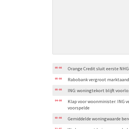
05-08
Orange Credit sluit eerste N
05-08
Rabobank vergroot marktaand
05-08
ING: woningtekort blijft voorl
04-08
Klap voor woonminister: ING v
voorspelde
03-08
Gemiddelde woningwaarde bere
31-07