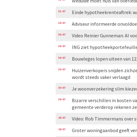
Weduwe moet huis van overleden
31-07
Einde hypotheekrenteaftrek: w
30-07
Adviseur informeerde onvoldoe
30-07
Video Reinier Gunneman: AI voo
30-07
ING ziet hypotheekportefeuill
30-07
Bouwleges lopen uiteen van 122
30-07
Huizenverkopers snijden zichzel
wordt steeds vaker verlaagd
30-07
Je woonverzekering slim kiezen
30-07
Bizarre verschillen in kosten v
gemeente verderop rekenen ze
28-07
Video: Rob Timmermans over s
28-07
Groter woningaanbod geeft ve