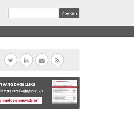
Zoekveld
Search this site
TVANG DAGELIJKS
 laatste verzekeringsnieuws
anmelden nieuwsbrief