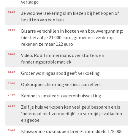
verlaagd
30-07
Je woonverzekering slim kiezen bij het kopen of
bezitten van een huis
30-07
Bizarre verschillen in kosten van bouwvergunning:
hier betaal je 21.000 euro, gemeente verderop
rekenen ze maar 122 euro
28-07
Video: Rob Timmermans over starters en
funderingsproblematiek
28-07
Groter woningaanbod geeft verkoeling
27-07
Opkoopbescherming verliest aan effect
27-07
Kabinet stimuleert ouderenhuisvesting
26-07
Zelf je huis verkopen kan veel geld besparen en is
’helemaal niet zo moeilijk’: zo vermijd je valkuilen
en gedoe
23-07
Kluswoning opknappen brengt gemiddeld 178.000