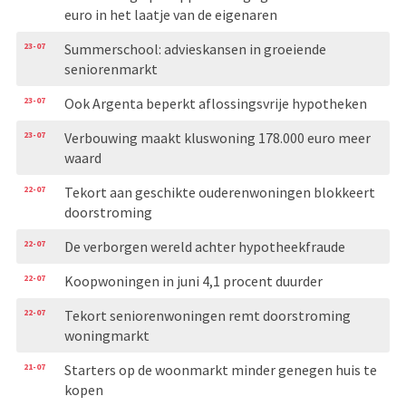
euro in het laatje van de eigenaren
23-07
Summerschool: advieskansen in groeiende
seniorenmarkt
23-07
Ook Argenta beperkt aflossingsvrije hypotheken
23-07
Verbouwing maakt kluswoning 178.000 euro meer
waard
22-07
Tekort aan geschikte ouderenwoningen blokkeert
doorstroming
22-07
De verborgen wereld achter hypotheekfraude
22-07
Koopwoningen in juni 4,1 procent duurder
22-07
Tekort seniorenwoningen remt doorstroming
woningmarkt
21-07
Starters op de woonmarkt minder genegen huis te
kopen