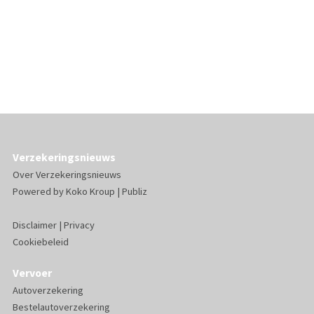
Verzekeringsnieuws
Over Verzekeringsnieuws
Powered by
Koko Kroup
|
Publiz
Disclaimer
|
Privacy
Cookiebeleid
Vervoer
Autoverzekering
Bestelautoverzekering