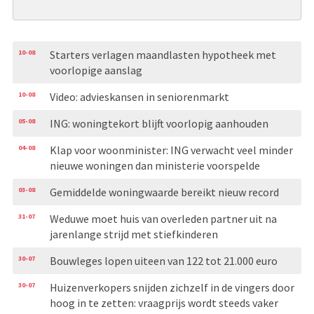
10-08
Starters verlagen maandlasten hypotheek met
voorlopige aanslag
10-08
Video: advieskansen in seniorenmarkt
05-08
ING: woningtekort blijft voorlopig aanhouden
04-08
Klap voor woonminister: ING verwacht veel minder
nieuwe woningen dan ministerie voorspelde
03-08
Gemiddelde woningwaarde bereikt nieuw record
31-07
Weduwe moet huis van overleden partner uit na
jarenlange strijd met stiefkinderen
30-07
Bouwleges lopen uiteen van 122 tot 21.000 euro
30-07
Huizenverkopers snijden zichzelf in de vingers door
hoog in te zetten: vraagprijs wordt steeds vaker