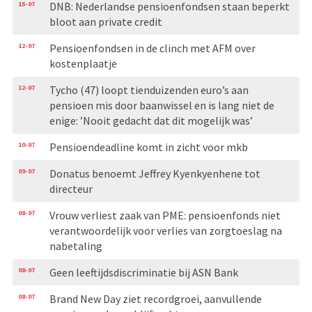
15-07
DNB: Nederlandse pensioenfondsen staan beperkt
bloot aan private credit
12-07
Pensioenfondsen in de clinch met AFM over
kostenplaatje
12-07
Tycho (47) loopt tienduizenden euro’s aan
pensioen mis door baanwissel en is lang niet de
enige: ’Nooit gedacht dat dit mogelijk was’
10-07
Pensioendeadline komt in zicht voor mkb
09-07
Donatus benoemt Jeffrey Kyenkyenhene tot
directeur
08-07
Vrouw verliest zaak van PME: pensioenfonds niet
verantwoordelijk voor verlies van zorgtoeslag na
nabetaling
08-07
Geen leeftijdsdiscriminatie bij ASN Bank
08-07
Brand New Day ziet recordgroei, aanvullende