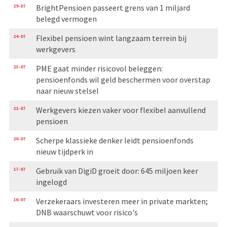
29-07
BrightPensioen passeert grens van 1 miljard
belegd vermogen
24-07
Flexibel pensioen wint langzaam terrein bij
werkgevers
23-07
PME gaat minder risicovol beleggen:
pensioenfonds wil geld beschermen voor overstap
naar nieuw stelsel
21-07
Werkgevers kiezen vaker voor flexibel aanvullend
pensioen
20-07
Scherpe klassieke denker leidt pensioenfonds
nieuw tijdperk in
17-07
Gebruik van DigiD groeit door: 645 miljoen keer
ingelogd
16-07
Verzekeraars investeren meer in private markten;
DNB waarschuwt voor risico's