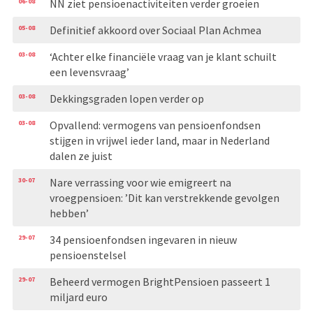
06-08
NN ziet pensioenactiviteiten verder groeien
05-08
Definitief akkoord over Sociaal Plan Achmea
03-08
‘Achter elke financiële vraag van je klant schuilt
een levensvraag’
03-08
Dekkingsgraden lopen verder op
03-08
Opvallend: vermogens van pensioenfondsen
stijgen in vrijwel ieder land, maar in Nederland
dalen ze juist
30-07
Nare verrassing voor wie emigreert na
vroegpensioen: ’Dit kan verstrekkende gevolgen
hebben’
29-07
34 pensioenfondsen ingevaren in nieuw
pensioenstelsel
29-07
Beheerd vermogen BrightPensioen passeert 1
miljard euro