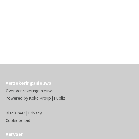
Verzekeringsnieuws
Over Verzekeringsnieuws
Powered by
Koko Kroup
|
Publiz
Disclaimer
|
Privacy
Cookiebeleid
Vervoer