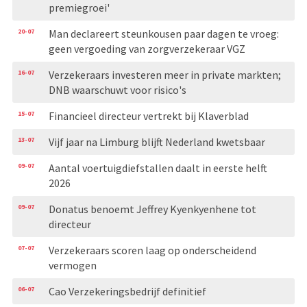
premiegroei'
20-07
Man declareert steunkousen paar dagen te vroeg:
geen vergoeding van zorgverzekeraar VGZ
16-07
Verzekeraars investeren meer in private markten;
DNB waarschuwt voor risico's
15-07
Financieel directeur vertrekt bij Klaverblad
13-07
Vijf jaar na Limburg blijft Nederland kwetsbaar
09-07
Aantal voertuigdiefstallen daalt in eerste helft
2026
09-07
Donatus benoemt Jeffrey Kyenkyenhene tot
directeur
07-07
Verzekeraars scoren laag op onderscheidend
vermogen
06-07
Cao Verzekeringsbedrijf definitief