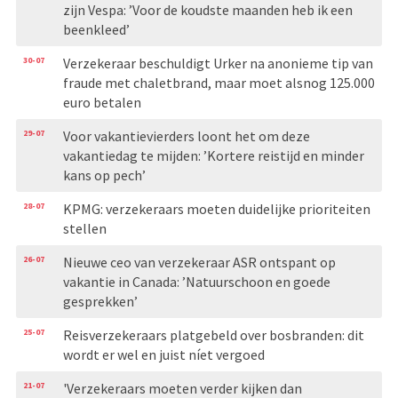
zijn Vespa: ’Voor de koudste maanden heb ik een
beenkleed’
30-07
Verzekeraar beschuldigt Urker na anonieme tip van
fraude met chaletbrand, maar moet alsnog 125.000
euro betalen
29-07
Voor vakantievierders loont het om deze
vakantiedag te mijden: ’Kortere reistijd en minder
kans op pech’
28-07
KPMG: verzekeraars moeten duidelijke prioriteiten
stellen
26-07
Nieuwe ceo van verzekeraar ASR ontspant op
vakantie in Canada: ’Natuurschoon en goede
gesprekken’
25-07
Reisverzekeraars platgebeld over bosbranden: dit
wordt er wel en juist níet vergoed
21-07
'Verzekeraars moeten verder kijken dan