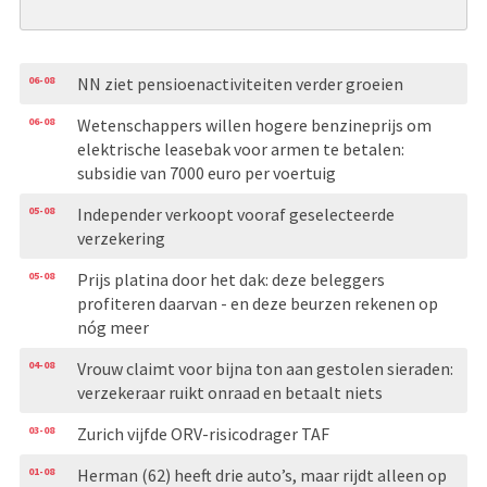
06-08
NN ziet pensioenactiviteiten verder groeien
06-08
Wetenschappers willen hogere benzineprijs om
elektrische leasebak voor armen te betalen:
subsidie van 7000 euro per voertuig
05-08
Independer verkoopt vooraf geselecteerde
verzekering
05-08
Prijs platina door het dak: deze beleggers
profiteren daarvan - en deze beurzen rekenen op
nóg meer
04-08
Vrouw claimt voor bijna ton aan gestolen sieraden:
verzekeraar ruikt onraad en betaalt niets
03-08
Zurich vijfde ORV-risicodrager TAF
01-08
Herman (62) heeft drie auto’s, maar rijdt alleen op