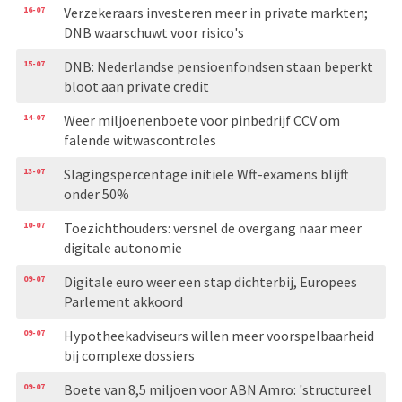
16-07
Verzekeraars investeren meer in private markten;
DNB waarschuwt voor risico's
15-07
DNB: Nederlandse pensioenfondsen staan beperkt
bloot aan private credit
14-07
Weer miljoenenboete voor pinbedrijf CCV om
falende witwascontroles
13-07
Slagingspercentage initiële Wft-examens blijft
onder 50%
10-07
Toezichthouders: versnel de overgang naar meer
digitale autonomie
09-07
Digitale euro weer een stap dichterbij, Europees
Parlement akkoord
09-07
Hypotheekadviseurs willen meer voorspelbaarheid
bij complexe dossiers
09-07
Boete van 8,5 miljoen voor ABN Amro: 'structureel