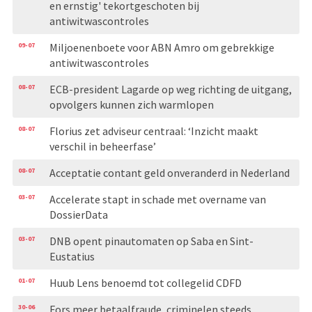
en ernstig' tekortgeschoten bij
antiwitwascontroles
09-07
Miljoenenboete voor ABN Amro om gebrekkige
antiwitwascontroles
08-07
ECB-president Lagarde op weg richting de uitgang,
opvolgers kunnen zich warmlopen
08-07
Florius zet adviseur centraal: ‘Inzicht maakt
verschil in beheerfase’
08-07
Acceptatie contant geld onveranderd in Nederland
03-07
Accelerate stapt in schade met overname van
DossierData
03-07
DNB opent pinautomaten op Saba en Sint-
Eustatius
01-07
Huub Lens benoemd tot collegelid CDFD
30-06
Fors meer betaalfraude, criminelen steeds