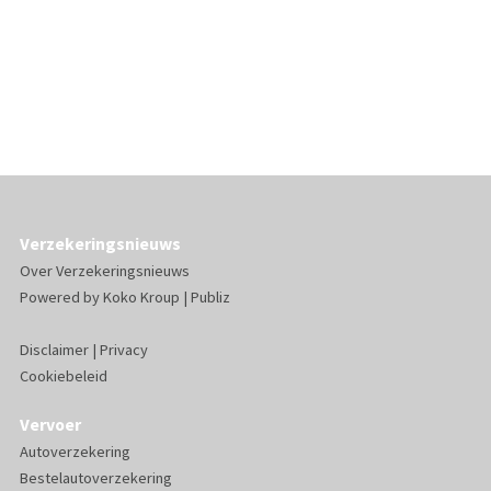
Verzekeringsnieuws
Over Verzekeringsnieuws
Powered by
Koko Kroup
|
Publiz
Disclaimer
|
Privacy
Cookiebeleid
Vervoer
Autoverzekering
Bestelautoverzekering