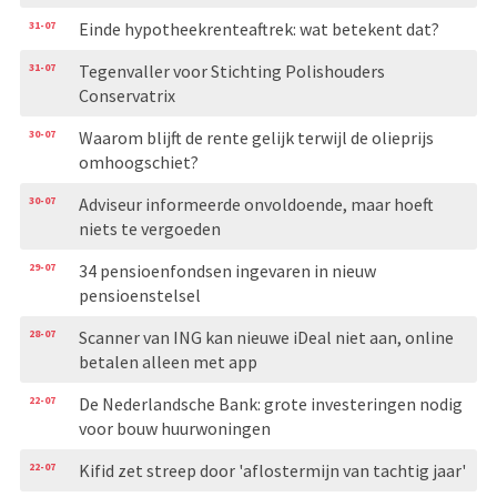
31-07
Einde hypotheekrenteaftrek: wat betekent dat?
31-07
Tegenvaller voor Stichting Polishouders
Conservatrix
30-07
Waarom blijft de rente gelijk terwijl de olieprijs
omhoogschiet?
30-07
Adviseur informeerde onvoldoende, maar hoeft
niets te vergoeden
29-07
34 pensioenfondsen ingevaren in nieuw
pensioenstelsel
28-07
Scanner van ING kan nieuwe iDeal niet aan, online
betalen alleen met app
22-07
De Nederlandsche Bank: grote investeringen nodig
voor bouw huurwoningen
22-07
Kifid zet streep door 'aflostermijn van tachtig jaar'