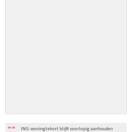
05-08
ING: woningtekort blijft voorlopig aanhouden