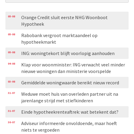
05-08
Orange Credit sluit eerste NHG Woonboot
Hypotheek
05-08
Rabobank vergroot marktaandeel op
hypotheekmarkt
05-08
ING: woningtekort blijft voorlopig aanhouden
04-08
Klap voor woonminister: ING verwacht veel minder
nieuwe woningen dan ministerie voorspelde
03-08
Gemiddelde woningwaarde bereikt nieuw record
31-07
Weduwe moet huis van overleden partner uit na
jarenlange strijd met stiefkinderen
31-07
Einde hypotheekrenteaftrek: wat betekent dat?
30-07
Adviseur informeerde onvoldoende, maar hoeft
niets te vergoeden