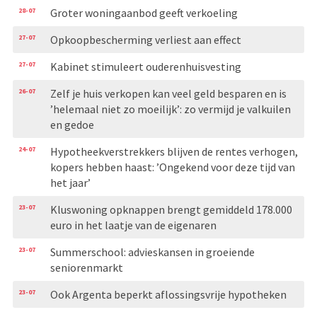
28-07
Groter woningaanbod geeft verkoeling
27-07
Opkoopbescherming verliest aan effect
27-07
Kabinet stimuleert ouderenhuisvesting
26-07
Zelf je huis verkopen kan veel geld besparen en is
’helemaal niet zo moeilijk’: zo vermijd je valkuilen
en gedoe
24-07
Hypotheekverstrekkers blijven de rentes verhogen,
kopers hebben haast: ’Ongekend voor deze tijd van
het jaar’
23-07
Kluswoning opknappen brengt gemiddeld 178.000
euro in het laatje van de eigenaren
23-07
Summerschool: advieskansen in groeiende
seniorenmarkt
23-07
Ook Argenta beperkt aflossingsvrije hypotheken