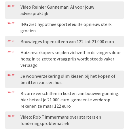
30-07
Video Reinier Gunneman: AI voor jouw
adviespraktijk
30-07
ING ziet hypotheekportefeuille opnieuw sterk
groeien
30-07
Bouwleges lopen uiteen van 122 tot 21.000 euro
30-07
Huizenverkopers snijden zichzelf in de vingers door
hoog in te zetten: vraagprijs wordt steeds vaker
verlaagd
30-07
Je woonverzekering slim kiezen bij het kopen of
bezitten van een huis
30-07
Bizarre verschillen in kosten van bouwvergunning:
hier betaal je 21.000 euro, gemeente verderop
rekenen ze maar 122 euro
28-07
Video: Rob Timmermans over starters en
funderingsproblematiek