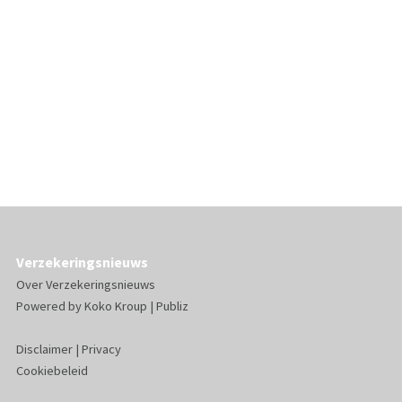
Verzekeringsnieuws
Over Verzekeringsnieuws
Powered by
Koko Kroup
|
Publiz
Disclaimer
|
Privacy
Cookiebeleid