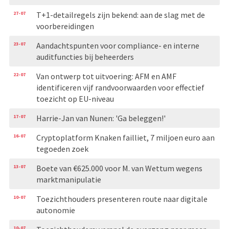
27-07
T+1-detailregels zijn bekend: aan de slag met de
voorbereidingen
23-07
Aandachtspunten voor compliance- en interne
auditfuncties bij beheerders
22-07
Van ontwerp tot uitvoering: AFM en AMF
identificeren vijf randvoorwaarden voor effectief
toezicht op EU-niveau
17-07
Harrie-Jan van Nunen: 'Ga beleggen!'
16-07
Cryptoplatform Knaken failliet, 7 miljoen euro aan
tegoeden zoek
13-07
Boete van €625.000 voor M. van Wettum wegens
marktmanipulatie
10-07
Toezichthouders presenteren route naar digitale
autonomie
10-07