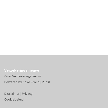
Verzekeringsnieuws
Over Verzekeringsnieuws
Powered by
Koko Kroup
|
Publiz
Disclaimer
|
Privacy
Cookiebeleid