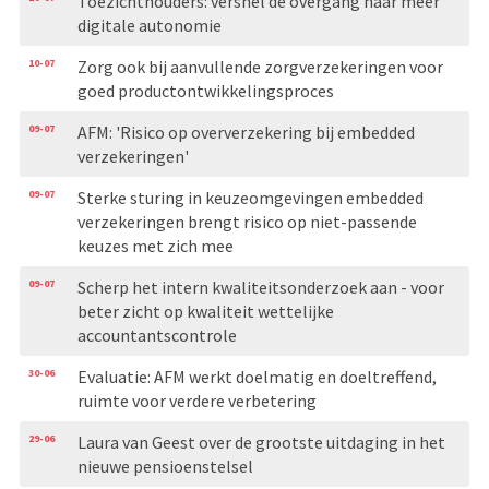
Toezichthouders: versnel de overgang naar meer
digitale autonomie
10-07
Zorg ook bij aanvullende zorgverzekeringen voor
goed productontwikkelingsproces
09-07
AFM: 'Risico op oververzekering bij embedded
verzekeringen'
09-07
Sterke sturing in keuzeomgevingen embedded
verzekeringen brengt risico op niet-passende
keuzes met zich mee
09-07
Scherp het intern kwaliteitsonderzoek aan - voor
beter zicht op kwaliteit wettelijke
accountantscontrole
30-06
Evaluatie: AFM werkt doelmatig en doeltreffend,
ruimte voor verdere verbetering
29-06
Laura van Geest over de grootste uitdaging in het
nieuwe pensioenstelsel