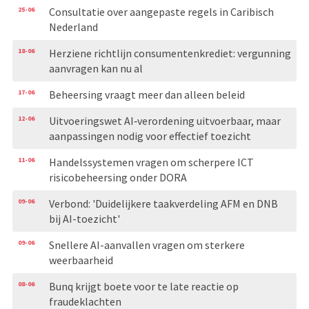
25-06
Consultatie over aangepaste regels in Caribisch
Nederland
18-06
Herziene richtlijn consumentenkrediet: vergunning
aanvragen kan nu al
17-06
Beheersing vraagt meer dan alleen beleid
12-06
Uitvoeringswet AI‑verordening uitvoerbaar, maar
aanpassingen nodig voor effectief toezicht
11-06
Handelssystemen vragen om scherpere ICT
risicobeheersing onder DORA
09-06
Verbond: 'Duidelijkere taakverdeling AFM en DNB
bij AI-toezicht'
09-06
Snellere AI-aanvallen vragen om sterkere
weerbaarheid
08-06
Bunq krijgt boete voor te late reactie op
fraudeklachten