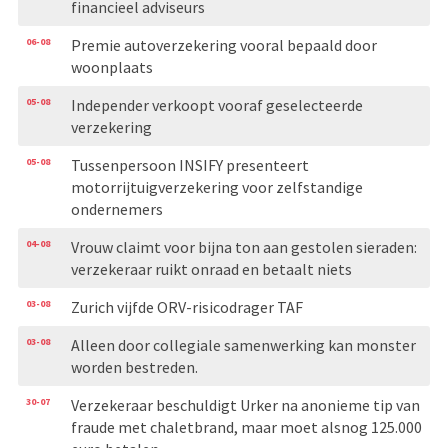
financieel adviseurs
06-08
Premie autoverzekering vooral bepaald door
woonplaats
05-08
Independer verkoopt vooraf geselecteerde
verzekering
05-08
Tussenpersoon INSIFY presenteert
motorrijtuigverzekering voor zelfstandige
ondernemers
04-08
Vrouw claimt voor bijna ton aan gestolen sieraden:
verzekeraar ruikt onraad en betaalt niets
03-08
Zurich vijfde ORV-risicodrager TAF
03-08
Alleen door collegiale samenwerking kan monster
worden bestreden.
30-07
Verzekeraar beschuldigt Urker na anonieme tip van
fraude met chaletbrand, maar moet alsnog 125.000