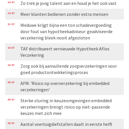
14-07
Zo trek je jong talent aan en houd je het ook vast
14-07
Meer klanten bedienen zonder extra mensen
13-07
Weduwe krijgt bijna een ton schadevergoeding
door fout van hypotheekadviseur: geadviseerde
verzekering bleek nooit afgesloten
10-07
TAF distribueert vernieuwde Hypotheek Aflos
Verzekering
10-07
Zorg ook bij aanvullende zorgverzekeringen voor
goed productontwikkelingsproces
09-07
AFM: 'Risico op oververzekering bij embedded
verzekeringen'
09-07
Sterke sturing in keuzeomgevingen embedded
verzekeringen brengt risico op niet-passende
keuzes met zich mee
09-07
Aantal voertuigdiefstallen daalt in eerste helft