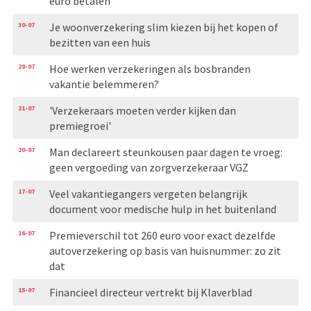
euro betalen
30-07
Je woonverzekering slim kiezen bij het kopen of
bezitten van een huis
28-07
Hoe werken verzekeringen als bosbranden
vakantie belemmeren?
21-07
'Verzekeraars moeten verder kijken dan
premiegroei'
20-07
Man declareert steunkousen paar dagen te vroeg:
geen vergoeding van zorgverzekeraar VGZ
17-07
Veel vakantiegangers vergeten belangrijk
document voor medische hulp in het buitenland
16-07
Premieverschil tot 260 euro voor exact dezelfde
autoverzekering op basis van huisnummer: zo zit
dat
15-07
Financieel directeur vertrekt bij Klaverblad