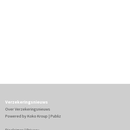
Verzekeringsnieuws
Over Verzekeringsnieuws
Powered by
Koko Kroup
|
Publiz
Disclaimer
|
Privacy