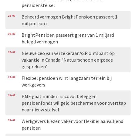
pensioenstelsel
29-07
Beheerd vermogen BrightPensioen passeert 1
miljard euro
29-07
BrightPensioen passeert grens van 1 miljard
belegd vermogen
26-07
Nieuwe ceo van verzekeraar ASR ontspant op
vakantie in Canada: ’Natuurschoon en goede
gesprekken’
24-07
Flexibel pensioen wint langzaam terrein bij
werkgevers
23-07
PME gaat minder risicovol beleggen:
pensioenfonds wil geld beschermen voor overstap
naar nieuw stelsel
21-07
Werkgevers kiezen vaker voor flexibel aanvullend
pensioen