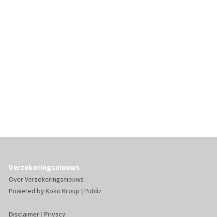
Verzekeringsnieuws
Over Verzekeringsnieuws
Powered by
Koko Kroup
|
Publiz
Disclaimer
|
Privacy