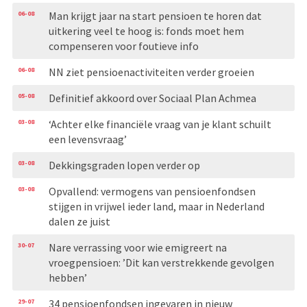
06-08
Man krijgt jaar na start pensioen te horen dat
uitkering veel te hoog is: fonds moet hem
compenseren voor foutieve info
06-08
NN ziet pensioenactiviteiten verder groeien
05-08
Definitief akkoord over Sociaal Plan Achmea
03-08
‘Achter elke financiële vraag van je klant schuilt
een levensvraag’
03-08
Dekkingsgraden lopen verder op
03-08
Opvallend: vermogens van pensioenfondsen
stijgen in vrijwel ieder land, maar in Nederland
dalen ze juist
30-07
Nare verrassing voor wie emigreert na
vroegpensioen: ’Dit kan verstrekkende gevolgen
hebben’
29-07
34 pensioenfondsen ingevaren in nieuw