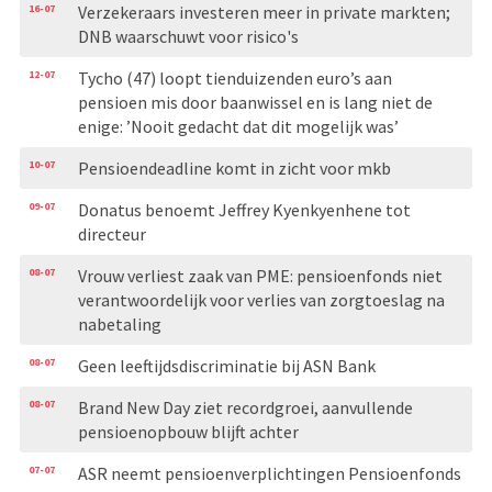
16-07
Verzekeraars investeren meer in private markten;
DNB waarschuwt voor risico's
12-07
Tycho (47) loopt tienduizenden euro’s aan
pensioen mis door baanwissel en is lang niet de
enige: ’Nooit gedacht dat dit mogelijk was’
10-07
Pensioendeadline komt in zicht voor mkb
09-07
Donatus benoemt Jeffrey Kyenkyenhene tot
directeur
08-07
Vrouw verliest zaak van PME: pensioenfonds niet
verantwoordelijk voor verlies van zorgtoeslag na
nabetaling
08-07
Geen leeftijdsdiscriminatie bij ASN Bank
08-07
Brand New Day ziet recordgroei, aanvullende
pensioenopbouw blijft achter
07-07
ASR neemt pensioenverplichtingen Pensioenfonds