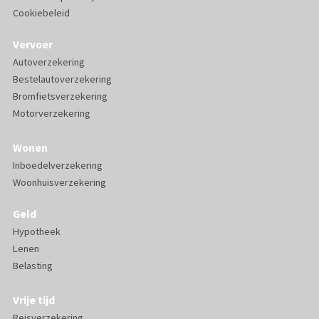
Cookiebeleid
Vervoer
Autoverzekering
Bestelautoverzekering
Bromfietsverzekering
Motorverzekering
Wonen
Inboedelverzekering
Woonhuisverzekering
Geld
Hypotheek
Lenen
Belasting
Vrije tijd
Reisverzekering