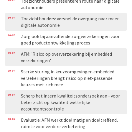
Toezichthouders presenteren route naar digitale
autonomie
10-07
Toezichthouders: versnel de overgang naar meer
digitale autonomie
10-07
Zorg ook bij aanvullende zorgverzekeringen voor
goed productontwikkelingsproces
09-07
AFM: 'Risico op oververzekering bij embedded
verzekeringen'
09-07
Sterke sturing in keuzeomgevingen embedded
verzekeringen brengt risico op niet-passende
keuzes met zich mee
09-07
Scherp het intern kwaliteitsonderzoek aan - voor
beter zicht op kwaliteit wettelijke
accountantscontrole
30-06
Evaluatie: AFM werkt doelmatig en doeltreffend,
ruimte voor verdere verbetering