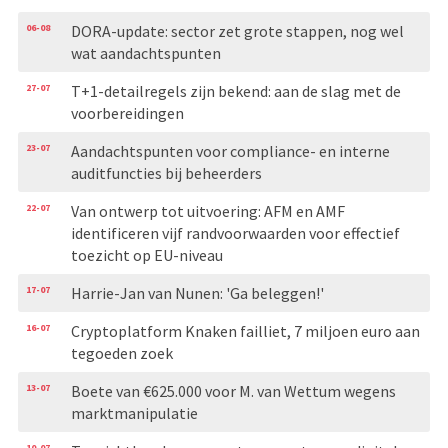
06-08
DORA-update: sector zet grote stappen, nog wel
wat aandachtspunten
27-07
T+1-detailregels zijn bekend: aan de slag met de
voorbereidingen
23-07
Aandachtspunten voor compliance- en interne
auditfuncties bij beheerders
22-07
Van ontwerp tot uitvoering: AFM en AMF
identificeren vijf randvoorwaarden voor effectief
toezicht op EU-niveau
17-07
Harrie-Jan van Nunen: 'Ga beleggen!'
16-07
Cryptoplatform Knaken failliet, 7 miljoen euro aan
tegoeden zoek
13-07
Boete van €625.000 voor M. van Wettum wegens
marktmanipulatie
10-07