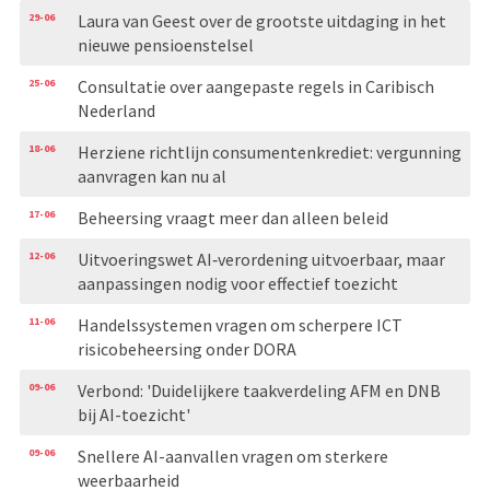
29-06
Laura van Geest over de grootste uitdaging in het
nieuwe pensioenstelsel
25-06
Consultatie over aangepaste regels in Caribisch
Nederland
18-06
Herziene richtlijn consumentenkrediet: vergunning
aanvragen kan nu al
17-06
Beheersing vraagt meer dan alleen beleid
12-06
Uitvoeringswet AI‑verordening uitvoerbaar, maar
aanpassingen nodig voor effectief toezicht
11-06
Handelssystemen vragen om scherpere ICT
risicobeheersing onder DORA
09-06
Verbond: 'Duidelijkere taakverdeling AFM en DNB
bij AI-toezicht'
09-06
Snellere AI-aanvallen vragen om sterkere
weerbaarheid