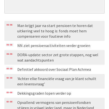
06-08
Man krijgt jaar na start pensioen te horen dat
uitkering veel te hoog is: fonds moet hem
compenseren voor foutieve info
06-08
NN ziet pensioenactiviteiten verder groeien
06-08
DORA-update: sector zet grote stappen, nog wel
wat aandachtspunten
05-08
Definitief akkoord over Sociaal Plan Achmea
03-08
‘Achter elke financiële vraag van je klant schuilt
een levensvraag’
03-08
Dekkingsgraden lopen verder op
03-08
Opvallend: vermogens van pensioenfondsen
stijgen in vrijwel ieder land, maar in Nederland