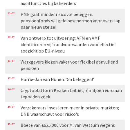
auditfuncties bij beheerders
23-07
PME gaat minder risicovol beleggen:
pensioenfonds wil geld beschermen voor overstap
naar nieuw stelsel
22-07
Van ontwerp tot uitvoering: AFM en AMF
identificeren vijf randvoorwaarden voor effectief
toezicht op EU-niveau
21-07
Werkgevers kiezen vaker voor flexibel aanvullend
pensioen
17-07
Harrie-Jan van Nunen: 'Ga beleggen!'
16-07
Cryptoplatform Knaken failliet, 7 miljoen euro aan
tegoeden zoek
16-07
Verzekeraars investeren meer in private markten;
DNB waarschuwt voor risico's
13-07
Boete van €625.000 voor M. van Wettum wegens