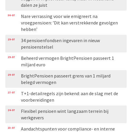
dalen ze juist
30-07
Nare verrassing voor wie emigreert na
vroegpensioen: ’Dit kan verstrekkende gevolgen
hebben’
29-07
34 pensioenfondsen ingevaren in nieuw
pensioenstelsel
29-07
Beheerd vermogen BrightPensioen passeert 1
miljard euro
29-07
BrightPensioen passeert grens van 1 miljard
belegd vermogen
27-07
T+1-detailregels zijn bekend: aan de slag met de
voorbereidingen
24-07
Flexibel pensioen wint langzaam terrein bij
werkgevers
23-07
Aandachtspunten voor compliance- en interne