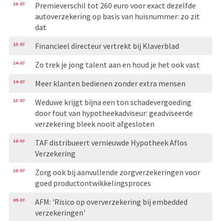
16-07
Premieverschil tot 260 euro voor exact dezelfde
autoverzekering op basis van huisnummer: zo zit
dat
15-07
Financieel directeur vertrekt bij Klaverblad
14-07
Zo trek je jong talent aan en houd je het ook vast
14-07
Meer klanten bedienen zonder extra mensen
13-07
Weduwe krijgt bijna een ton schadevergoeding
door fout van hypotheekadviseur: geadviseerde
verzekering bleek nooit afgesloten
10-07
TAF distribueert vernieuwde Hypotheek Aflos
Verzekering
10-07
Zorg ook bij aanvullende zorgverzekeringen voor
goed productontwikkelingsproces
09-07
AFM: 'Risico op oververzekering bij embedded
verzekeringen'