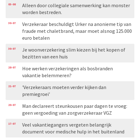
03-08
Alleen door collegiale samenwerking kan monster
worden bestreden.
30-07
Verzekeraar beschuldigt Urker na anonieme tip van
fraude met chaletbrand, maar moet alsnog 125.000
euro betalen
30-07
Je woonverzekering slim kiezen bij het kopen of
bezitten van een huis
28-07
Hoe werken verzekeringen als bosbranden
vakantie belemmeren?
21-07
'Verzekeraars moeten verder kijken dan
premiegroei'
20-07
Man declareert steunkousen paar dagen te vroeg:
geen vergoeding van zorgverzekeraar VGZ
17-07
Veel vakantiegangers vergeten belangrijk
document voor medische hulp in het buitenland