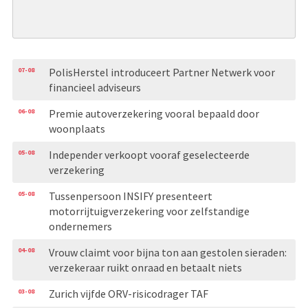
07-08
PolisHerstel introduceert Partner Netwerk voor
financieel adviseurs
06-08
Premie autoverzekering vooral bepaald door
woonplaats
05-08
Independer verkoopt vooraf geselecteerde
verzekering
05-08
Tussenpersoon INSIFY presenteert
motorrijtuigverzekering voor zelfstandige
ondernemers
04-08
Vrouw claimt voor bijna ton aan gestolen sieraden:
verzekeraar ruikt onraad en betaalt niets
03-08
Zurich vijfde ORV-risicodrager TAF