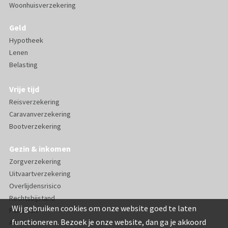
Woonhuisverzekering
Geld
Hypotheek
Lenen
Belasting
Vrije tijd
Reisverzekering
Caravanverzekering
Bootverzekering
Gezin & inkomen
Zorgverzekering
Uitvaartverzekering
Overlijdensrisico
Rechtsbijstand
Wij gebruiken cookies om onze website goed te laten
Pensioen
functioneren. Bezoek je onze website, dan ga je akkoord
AOV