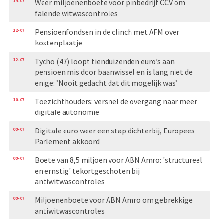
14-07
Weer miljoenenboete voor pinbedrijf CCV om
falende witwascontroles
12-07
Pensioenfondsen in de clinch met AFM over
kostenplaatje
12-07
Tycho (47) loopt tienduizenden euro’s aan
pensioen mis door baanwissel en is lang niet de
enige: ’Nooit gedacht dat dit mogelijk was’
10-07
Toezichthouders: versnel de overgang naar meer
digitale autonomie
09-07
Digitale euro weer een stap dichterbij, Europees
Parlement akkoord
09-07
Boete van 8,5 miljoen voor ABN Amro: 'structureel
en ernstig' tekortgeschoten bij
antiwitwascontroles
09-07
Miljoenenboete voor ABN Amro om gebrekkige
antiwitwascontroles