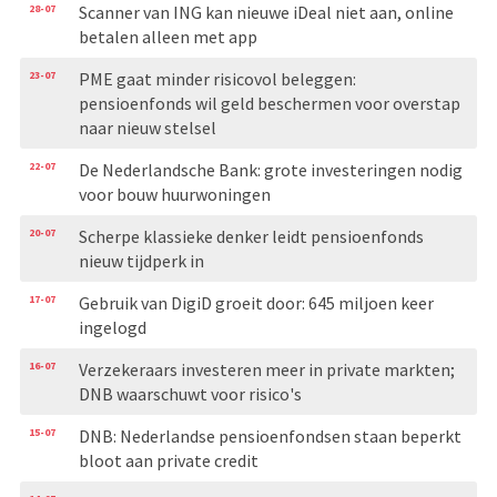
28-07
Scanner van ING kan nieuwe iDeal niet aan, online
betalen alleen met app
23-07
PME gaat minder risicovol beleggen:
pensioenfonds wil geld beschermen voor overstap
naar nieuw stelsel
22-07
De Nederlandsche Bank: grote investeringen nodig
voor bouw huurwoningen
20-07
Scherpe klassieke denker leidt pensioenfonds
nieuw tijdperk in
17-07
Gebruik van DigiD groeit door: 645 miljoen keer
ingelogd
16-07
Verzekeraars investeren meer in private markten;
DNB waarschuwt voor risico's
15-07
DNB: Nederlandse pensioenfondsen staan beperkt
bloot aan private credit