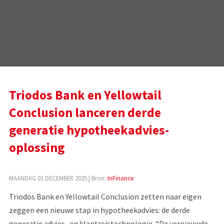
Triodos Bank en Yellowtail
Conclusion lanceren derde
generatie hypotheekadvies-
oplossing
MAANDAG 01 DECEMBER 2025
| Bron:
InFinance
Triodos Bank en Yellowtail Conclusion zetten naar eigen
zeggen een nieuwe stap in hypotheekadvies: de derde
generatie advies- en klantreistechnologie. “De vernieuwde