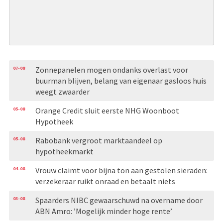
07-08
Zonnepanelen mogen ondanks overlast voor
buurman blijven, belang van eigenaar gasloos huis
weegt zwaarder
05-08
Orange Credit sluit eerste NHG Woonboot
Hypotheek
05-08
Rabobank vergroot marktaandeel op
hypotheekmarkt
04-08
Vrouw claimt voor bijna ton aan gestolen sieraden:
verzekeraar ruikt onraad en betaalt niets
03-08
Spaarders NIBC gewaarschuwd na overname door
ABN Amro: ’Mogelijk minder hoge rente’