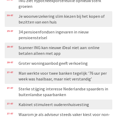
ING ziet hypotheekportefeuille opnieuw sterk
groeien
30-07
Je woonverzekering slim kiezen bij het kopen of
bezitten van een huis
29-07
34 pensioenfondsen ingevaren in nieuw
pensioenstelsel
28-07
Scanner ING kan nieuwe iDeal niet aan: online
betalen alleen met app
28-07
Groter woningaanbod geeft verkoeling
27-07
Man werkte voor twee banken tegelijk: ’76 uur per
week was haalbaar, maar niet verstandig’
27-07
Sterke stijging interesse Nederlandse spaarders in
buitenlandse spaarbanken
27-07
Kabinet stimuleert ouderenhuisvesting
27-07
Waarom je als adviseur steeds vaker kiest voor non-