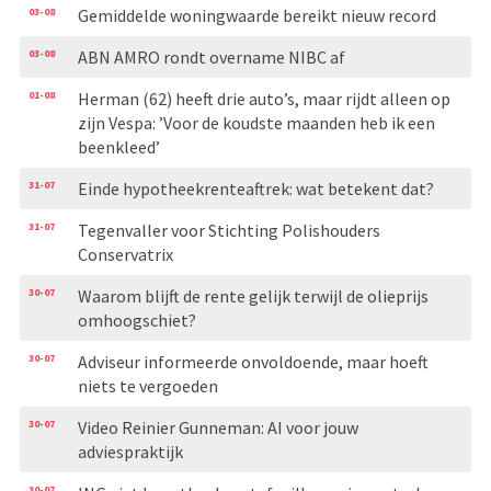
03-08
Gemiddelde woningwaarde bereikt nieuw record
03-08
ABN AMRO rondt overname NIBC af
01-08
Herman (62) heeft drie auto’s, maar rijdt alleen op
zijn Vespa: ’Voor de koudste maanden heb ik een
beenkleed’
31-07
Einde hypotheekrenteaftrek: wat betekent dat?
31-07
Tegenvaller voor Stichting Polishouders
Conservatrix
30-07
Waarom blijft de rente gelijk terwijl de olieprijs
omhoogschiet?
30-07
Adviseur informeerde onvoldoende, maar hoeft
niets te vergoeden
30-07
Video Reinier Gunneman: AI voor jouw
adviespraktijk
30-07