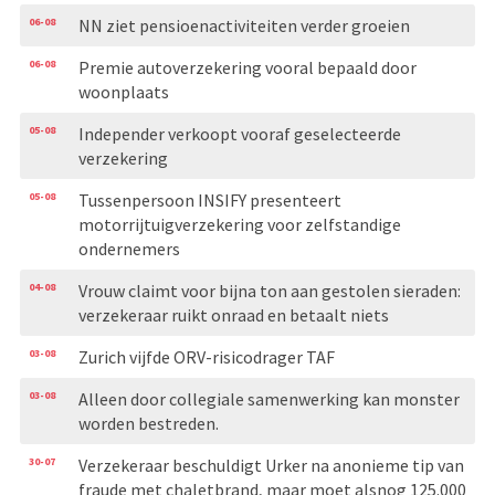
06-08
NN ziet pensioenactiviteiten verder groeien
06-08
Premie autoverzekering vooral bepaald door
woonplaats
05-08
Independer verkoopt vooraf geselecteerde
verzekering
05-08
Tussenpersoon INSIFY presenteert
motorrijtuigverzekering voor zelfstandige
ondernemers
04-08
Vrouw claimt voor bijna ton aan gestolen sieraden:
verzekeraar ruikt onraad en betaalt niets
03-08
Zurich vijfde ORV-risicodrager TAF
03-08
Alleen door collegiale samenwerking kan monster
worden bestreden.
30-07
Verzekeraar beschuldigt Urker na anonieme tip van
fraude met chaletbrand, maar moet alsnog 125.000