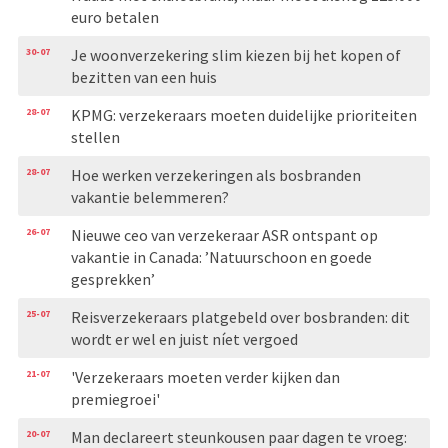
euro betalen
30-07
Je woonverzekering slim kiezen bij het kopen of
bezitten van een huis
28-07
KPMG: verzekeraars moeten duidelijke prioriteiten
stellen
28-07
Hoe werken verzekeringen als bosbranden
vakantie belemmeren?
26-07
Nieuwe ceo van verzekeraar ASR ontspant op
vakantie in Canada: ’Natuurschoon en goede
gesprekken’
25-07
Reisverzekeraars platgebeld over bosbranden: dit
wordt er wel en juist níet vergoed
21-07
'Verzekeraars moeten verder kijken dan
premiegroei'
20-07
Man declareert steunkousen paar dagen te vroeg: