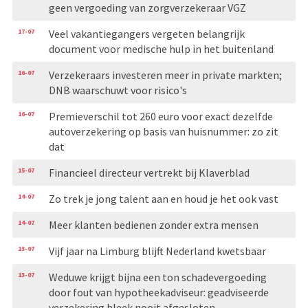
geen vergoeding van zorgverzekeraar VGZ
17-07
Veel vakantiegangers vergeten belangrijk
document voor medische hulp in het buitenland
16-07
Verzekeraars investeren meer in private markten;
DNB waarschuwt voor risico's
16-07
Premieverschil tot 260 euro voor exact dezelfde
autoverzekering op basis van huisnummer: zo zit
dat
15-07
Financieel directeur vertrekt bij Klaverblad
14-07
Zo trek je jong talent aan en houd je het ook vast
14-07
Meer klanten bedienen zonder extra mensen
13-07
Vijf jaar na Limburg blijft Nederland kwetsbaar
13-07
Weduwe krijgt bijna een ton schadevergoeding
door fout van hypotheekadviseur: geadviseerde
verzekering bleek nooit afgesloten