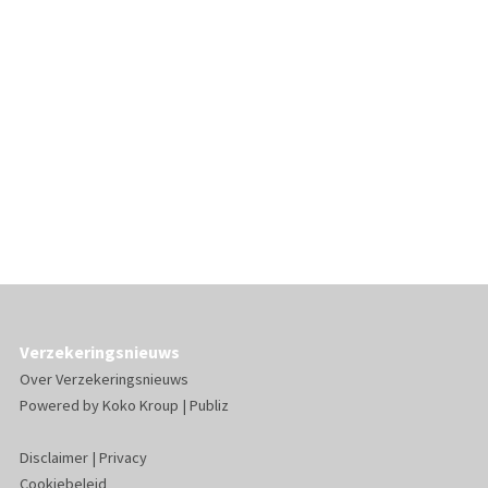
Verzekeringsnieuws
Over Verzekeringsnieuws
Powered by
Koko Kroup
|
Publiz
Disclaimer
|
Privacy
Cookiebeleid