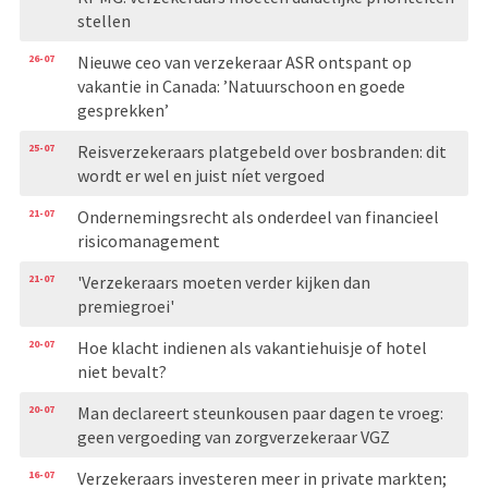
stellen
26-07
Nieuwe ceo van verzekeraar ASR ontspant op
vakantie in Canada: ’Natuurschoon en goede
gesprekken’
25-07
Reisverzekeraars platgebeld over bosbranden: dit
wordt er wel en juist níet vergoed
21-07
Ondernemingsrecht als onderdeel van financieel
risicomanagement
21-07
'Verzekeraars moeten verder kijken dan
premiegroei'
20-07
Hoe klacht indienen als vakantiehuisje of hotel
niet bevalt?
20-07
Man declareert steunkousen paar dagen te vroeg:
geen vergoeding van zorgverzekeraar VGZ
16-07
Verzekeraars investeren meer in private markten;