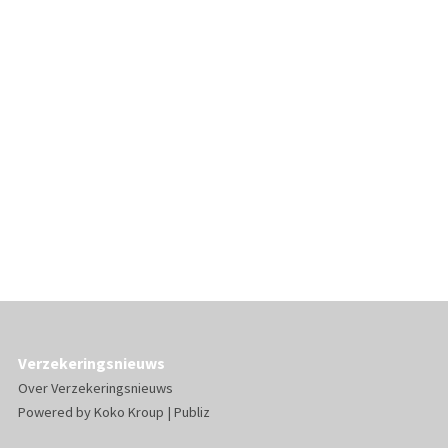
Verzekeringsnieuws
Over Verzekeringsnieuws
Powered by
Koko Kroup
|
Publiz