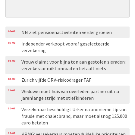
06-08
NN ziet pensioenactiviteiten verder groeien
05-08
Independer verkoopt vooraf geselecteerde
verzekering
04-08
Vrouw claimt voor bijna ton aan gestolen sieraden:
verzekeraar ruikt onraad en betaalt niets
03-08
Zurich vijfde ORV-risicodrager TAF
31-07
Weduwe moet huis van overleden partner uit na
jarenlange strijd met stiefkinderen
30-07
Verzekeraar beschuldigt Urker na anonieme tip van
fraude met chaletbrand, maar moet alsnog 125.000
euro betalen
28-07
KPMG: verzekeraars moeten duidelijke prioriteiten