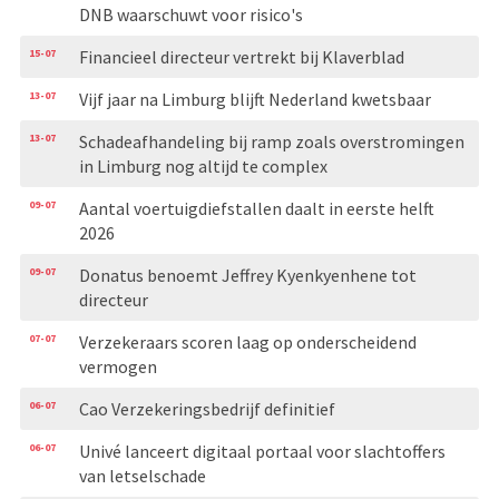
DNB waarschuwt voor risico's
15-07
Financieel directeur vertrekt bij Klaverblad
13-07
Vijf jaar na Limburg blijft Nederland kwetsbaar
13-07
Schadeafhandeling bij ramp zoals overstromingen
in Limburg nog altijd te complex
09-07
Aantal voertuigdiefstallen daalt in eerste helft
2026
09-07
Donatus benoemt Jeffrey Kyenkyenhene tot
directeur
07-07
Verzekeraars scoren laag op onderscheidend
vermogen
06-07
Cao Verzekeringsbedrijf definitief
06-07
Univé lanceert digitaal portaal voor slachtoffers
van letselschade